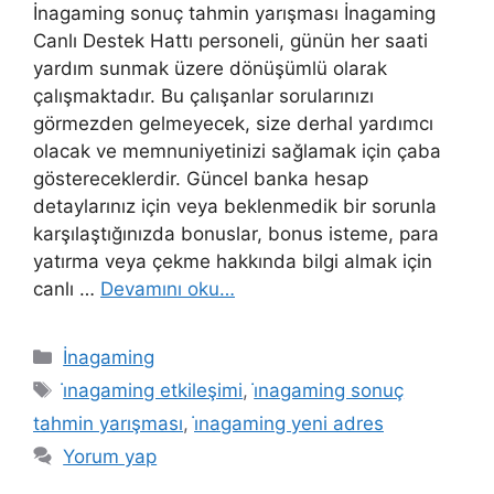
İnagaming sonuç tahmin yarışması İnagaming
Canlı Destek Hattı personeli, günün her saati
yardım sunmak üzere dönüşümlü olarak
çalışmaktadır. Bu çalışanlar sorularınızı
görmezden gelmeyecek, size derhal yardımcı
olacak ve memnuniyetinizi sağlamak için çaba
göstereceklerdir. Güncel banka hesap
detaylarınız için veya beklenmedik bir sorunla
karşılaştığınızda bonuslar, bonus isteme, para
yatırma veya çekme hakkında bilgi almak için
canlı …
Devamını oku…
Kategoriler
İnagaming
Etiketler
i̇nagaming etkileşimi
,
i̇nagaming sonuç
tahmin yarışması
,
i̇nagaming yeni adres
Yorum yap