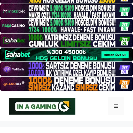
İçeriğe
atla
Menü