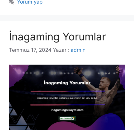
Yorum yap
İnagaming Yorumlar
Temmuz 17, 2024
Yazarı:
admin