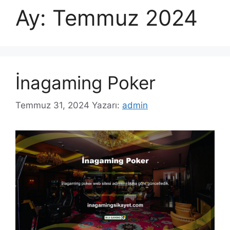
Ay:
Temmuz 2024
İnagaming Poker
Temmuz 31, 2024
Yazarı:
admin