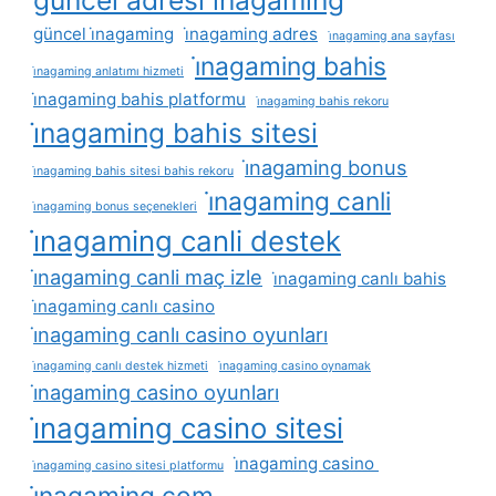
güncel adresi i̇nagaming
güncel i̇nagaming
i̇nagaming adres
i̇nagaming ana sayfası
i̇nagaming bahis
i̇nagaming anlatımı hizmeti
i̇nagaming bahis platformu
i̇nagaming bahis rekoru
i̇nagaming bahis sitesi
i̇nagaming bonus
i̇nagaming bahis sitesi bahis rekoru
i̇nagaming canli
i̇nagaming bonus seçenekleri
i̇nagaming canli destek
i̇nagaming canli maç izle
i̇nagaming canlı bahis
i̇nagaming canlı casino
i̇nagaming canlı casino oyunları
i̇nagaming canlı destek hizmeti
i̇nagaming casino oynamak
i̇nagaming casino oyunları
i̇nagaming casino sitesi
i̇nagaming casino
i̇nagaming casino sitesi platformu
i̇nagaming com