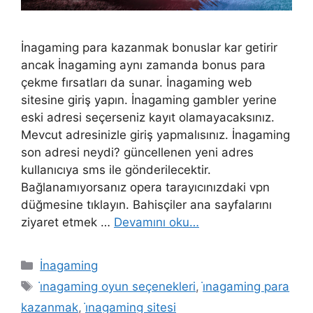
İnagaming para kazanmak bonuslar kar getirir
ancak İnagaming aynı zamanda bonus para
çekme fırsatları da sunar. İnagaming web
sitesine giriş yapın. İnagaming gambler yerine
eski adresi seçerseniz kayıt olamayacaksınız.
Mevcut adresinizle giriş yapmalısınız. İnagaming
son adresi neydi? güncellenen yeni adres
kullanıcıya sms ile gönderilecektir.
Bağlanamıyorsanız opera tarayıcınızdaki vpn
düğmesine tıklayın. Bahisçiler ana sayfalarını
ziyaret etmek …
Devamını oku…
Kategoriler
İnagaming
Etiketler
i̇nagaming oyun seçenekleri
,
i̇nagaming para
kazanmak
,
i̇nagaming sitesi