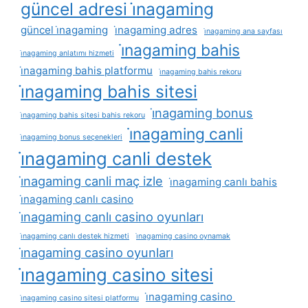
güncel adresi i̇nagaming
güncel i̇nagaming
i̇nagaming adres
i̇nagaming ana sayfası
i̇nagaming bahis
i̇nagaming anlatımı hizmeti
i̇nagaming bahis platformu
i̇nagaming bahis rekoru
i̇nagaming bahis sitesi
i̇nagaming bonus
i̇nagaming bahis sitesi bahis rekoru
i̇nagaming canli
i̇nagaming bonus seçenekleri
i̇nagaming canli destek
i̇nagaming canli maç izle
i̇nagaming canlı bahis
i̇nagaming canlı casino
i̇nagaming canlı casino oyunları
i̇nagaming canlı destek hizmeti
i̇nagaming casino oynamak
i̇nagaming casino oyunları
i̇nagaming casino sitesi
i̇nagaming casino
i̇nagaming casino sitesi platformu