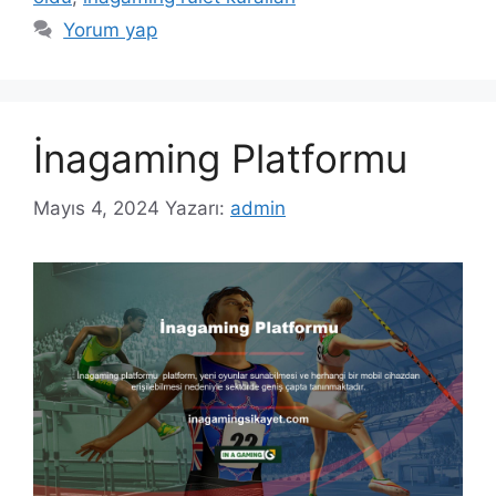
Yorum yap
İnagaming Platformu
Mayıs 4, 2024
Yazarı:
admin