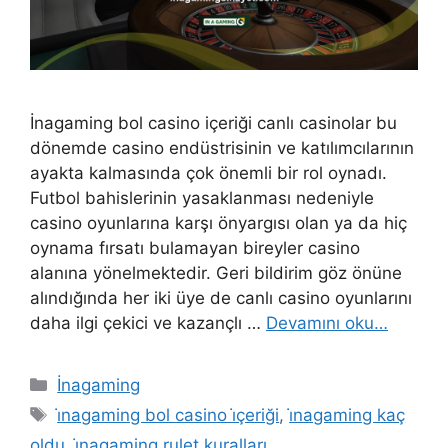
İnagaming bol casino içeriği canlı casinolar bu
dönemde casino endüstrisinin ve katılımcılarının
ayakta kalmasında çok önemli bir rol oynadı.
Futbol bahislerinin yasaklanması nedeniyle
casino oyunlarına karşı önyargısı olan ya da hiç
oynama fırsatı bulamayan bireyler casino
alanına yönelmektedir. Geri bildirim göz önüne
alındığında her iki üye de canlı casino oyunlarını
daha ilgi çekici ve kazançlı …
Devamını oku…
Kategoriler
İnagaming
Etiketler
i̇nagaming bol casino i̇çeriği
,
i̇nagaming kaç
oldu
,
i̇nagaming rulet kuralları