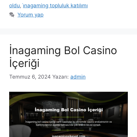
oldu
,
i̇nagaming topluluk katılımı
Yorum yap
İnagaming Bol Casino
İçeriği
Temmuz 6, 2024
Yazarı:
admin