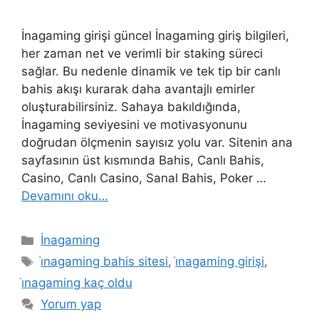
İnagaming girişi güncel İnagaming giriş bilgileri,
her zaman net ve verimli bir staking süreci
sağlar. Bu nedenle dinamik ve tek tip bir canlı
bahis akışı kurarak daha avantajlı emirler
oluşturabilirsiniz. Sahaya bakıldığında,
İnagaming seviyesini ve motivasyonunu
doğrudan ölçmenin sayısız yolu var. Sitenin ana
sayfasının üst kısmında Bahis, Canlı Bahis,
Casino, Canlı Casino, Sanal Bahis, Poker …
Devamını oku…
Kategoriler
İnagaming
Etiketler
i̇nagaming bahis sitesi
,
i̇nagaming girişi
,
i̇nagaming kaç oldu
Yorum yap