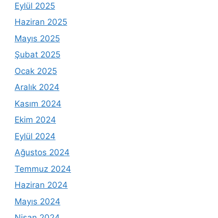
Eylül 2025
Haziran 2025
Mayıs 2025
Şubat 2025
Ocak 2025
Aralık 2024
Kasım 2024
Ekim 2024
Eylül 2024
Ağustos 2024
Temmuz 2024
Haziran 2024
Mayıs 2024
Nisan 2024