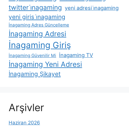
twitter i̇nagaming
yeni adresi i̇nagaming
yeni giris i̇nagaming
İnagaming Adres Güncelleme
İnagaming Adresi
İnagaming Giriş
İnagaming TV
İnagaming Güvenilir Mi
İnagaming Yeni Adresi
İnagaming Şikayet
Arşivler
Haziran 2026