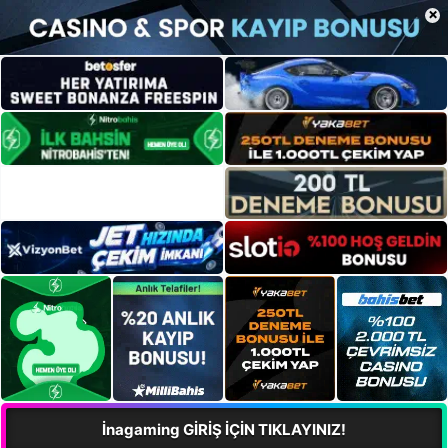
×
İnagaming GİRİŞ İÇİN TIKLAYINIZ!