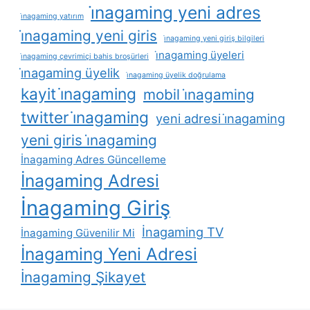
i̇nagaming yeni adres
i̇nagaming yatırım
i̇nagaming yeni giris
i̇nagaming yeni giriş bilgileri
i̇nagaming üyeleri
i̇nagaming çevrimiçi bahis broşürleri
i̇nagaming üyelik
i̇nagaming üyelik doğrulama
kayit i̇nagaming
mobil i̇nagaming
twitter i̇nagaming
yeni adresi i̇nagaming
yeni giris i̇nagaming
İnagaming Adres Güncelleme
İnagaming Adresi
İnagaming Giriş
İnagaming TV
İnagaming Güvenilir Mi
İnagaming Yeni Adresi
İnagaming Şikayet