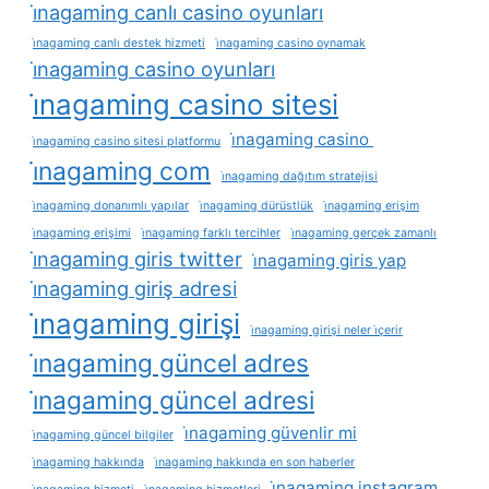
i̇nagaming canlı casino oyunları
i̇nagaming canlı destek hizmeti
i̇nagaming casino oynamak
i̇nagaming casino oyunları
i̇nagaming casino sitesi
i̇nagaming casino
i̇nagaming casino sitesi platformu
i̇nagaming com
i̇nagaming dağıtım stratejisi
i̇nagaming donanımlı yapılar
i̇nagaming dürüstlük
i̇nagaming erişim
i̇nagaming erişimi
i̇nagaming farklı tercihler
i̇nagaming gerçek zamanlı
i̇nagaming giris twitter
i̇nagaming giris yap
i̇nagaming giriş adresi
i̇nagaming girişi
i̇nagaming girişi neler i̇çerir
i̇nagaming güncel adres
i̇nagaming güncel adresi
i̇nagaming güvenlir mi
i̇nagaming güncel bilgiler
i̇nagaming hakkında
i̇nagaming hakkında en son haberler
i̇nagaming instagram