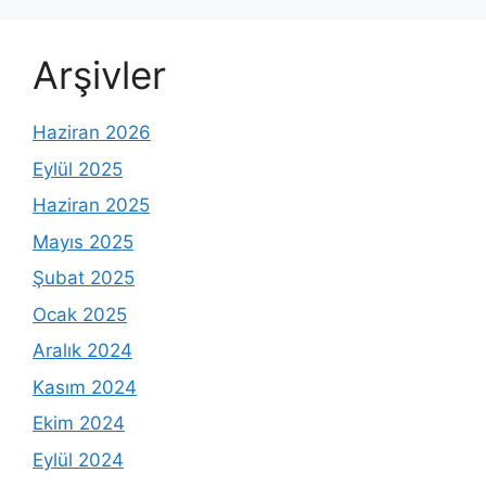
Arşivler
Haziran 2026
Eylül 2025
Haziran 2025
Mayıs 2025
Şubat 2025
Ocak 2025
Aralık 2024
Kasım 2024
Ekim 2024
Eylül 2024