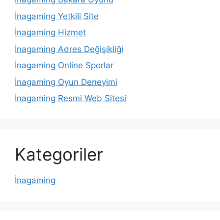
İnagaming Yetkili Site
İnagaming Hizmet
İnagaming Adres Değişikliği
İnagaming Online Sporlar
İnagaming Oyun Deneyimi
İnagaming Resmi Web Sitesi
Kategoriler
İnagaming