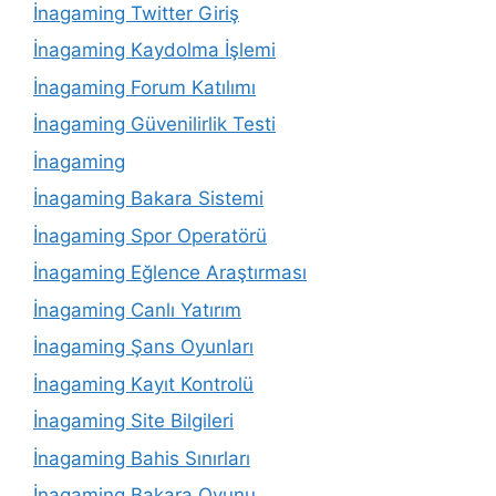
İnagaming Twitter Giriş
İnagaming Kaydolma İşlemi
İnagaming Forum Katılımı
İnagaming Güvenilirlik Testi
İnagaming
İnagaming Bakara Sistemi
İnagaming Spor Operatörü
İnagaming Eğlence Araştırması
İnagaming Canlı Yatırım
İnagaming Şans Oyunları
İnagaming Kayıt Kontrolü
İnagaming Site Bilgileri
İnagaming Bahis Sınırları
İnagaming Bakara Oyunu