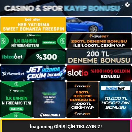
×
İnagaming GİRİŞ İÇİN TIKLAYINIZ!