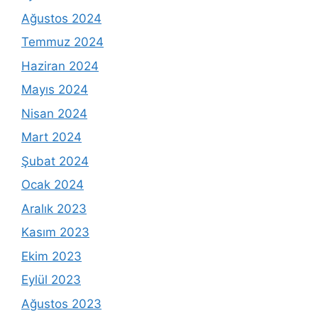
Ağustos 2024
Temmuz 2024
Haziran 2024
Mayıs 2024
Nisan 2024
Mart 2024
Şubat 2024
Ocak 2024
Aralık 2023
Kasım 2023
Ekim 2023
Eylül 2023
Ağustos 2023