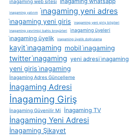
i̇nagaming whatsapp
i̇nagaming web sitesi
i̇nagaming yeni adres
i̇nagaming yatırım
i̇nagaming yeni giris
i̇nagaming yeni giriş bilgileri
i̇nagaming üyeleri
i̇nagaming çevrimiçi bahis broşürleri
i̇nagaming üyelik
i̇nagaming üyelik doğrulama
kayit i̇nagaming
mobil i̇nagaming
twitter i̇nagaming
yeni adresi i̇nagaming
yeni giris i̇nagaming
İnagaming Adres Güncelleme
İnagaming Adresi
İnagaming Giriş
İnagaming TV
İnagaming Güvenilir Mi
İnagaming Yeni Adresi
İnagaming Şikayet