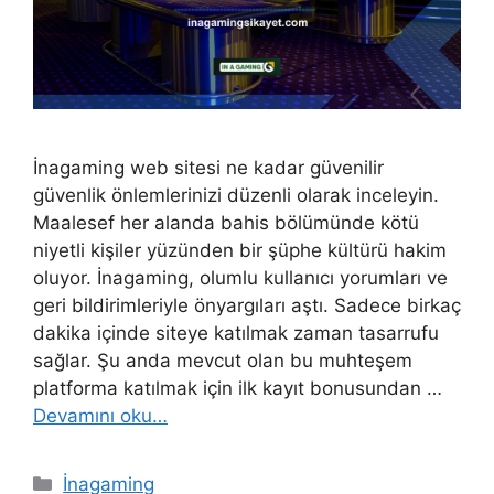
İnagaming web sitesi ne kadar güvenilir
güvenlik önlemlerinizi düzenli olarak inceleyin.
Maalesef her alanda bahis bölümünde kötü
niyetli kişiler yüzünden bir şüphe kültürü hakim
oluyor. İnagaming, olumlu kullanıcı yorumları ve
geri bildirimleriyle önyargıları aştı. Sadece birkaç
dakika içinde siteye katılmak zaman tasarrufu
sağlar. Şu anda mevcut olan bu muhteşem
platforma katılmak için ilk kayıt bonusundan …
Devamını oku…
Kategoriler
İnagaming