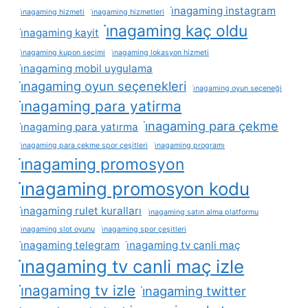
i̇nagaming instagram
i̇nagaming hizmeti
i̇nagaming hizmetleri
i̇nagaming kaç oldu
i̇nagaming kayit
i̇nagaming kupon seçimi
i̇nagaming lokasyon hizmeti
i̇nagaming mobil uygulama
i̇nagaming oyun seçenekleri
i̇nagaming oyun seçeneği
i̇nagaming para yatirma
i̇nagaming para çekme
i̇nagaming para yatırma
i̇nagaming para çekme spor çeşitleri
i̇nagaming programı
i̇nagaming promosyon
i̇nagaming promosyon kodu
i̇nagaming rulet kuralları
i̇nagaming satın alma platformu
i̇nagaming slot oyunu
i̇nagaming spor çeşitleri
i̇nagaming telegram
i̇nagaming tv canli maç
i̇nagaming tv canli maç izle
i̇nagaming tv izle
i̇nagaming twitter