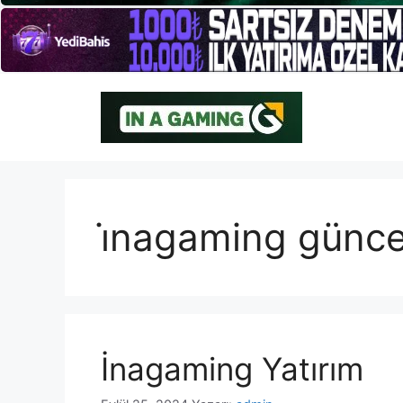
İçeriğe
atla
i̇nagaming güncel
İnagaming Yatırım