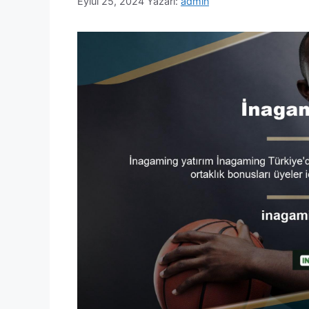
Eylül 25, 2024
Yazarı:
admin