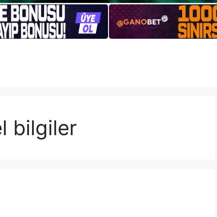
 bilgiler