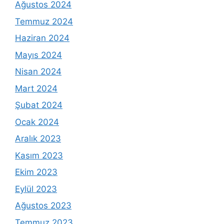
Ağustos 2024
Temmuz 2024
Haziran 2024
Mayıs 2024
Nisan 2024
Mart 2024
Şubat 2024
Ocak 2024
Aralık 2023
Kasım 2023
Ekim 2023
Eylül 2023
Ağustos 2023
Temmuz 2023