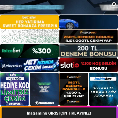
×
İnagaming GİRİŞ İÇİN TIKLAYINIZ!