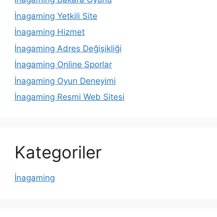
İnagaming Yetkili Site
İnagaming Hizmet
İnagaming Adres Değişikliği
İnagaming Online Sporlar
İnagaming Oyun Deneyimi
İnagaming Resmi Web Sitesi
Kategoriler
İnagaming