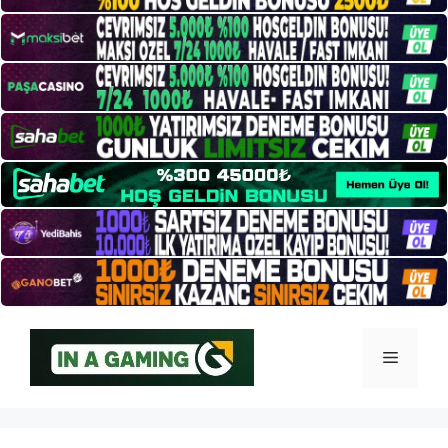
İçeriğe
atla
Menü