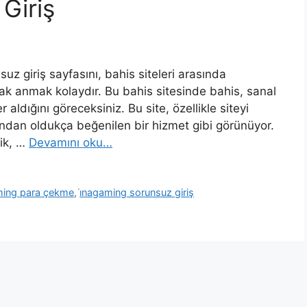
Giriş
z giriş sayfasını, bahis siteleri arasında
arak anmak kolaydır. Bu bahis sitesinde bahis, sanal
 aldığını göreceksiniz. Bu site, özellikle siteyi
fından oldukça beğenilen bir hizmet gibi görünüyor.
lik, …
Devamını oku…
ming para çekme
,
i̇nagaming sorunsuz giriş