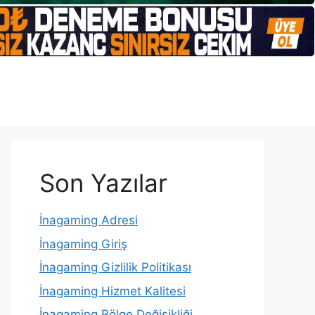
Son Yazılar
İnagaming Adresi
İnagaming Giriş
İnagaming Gizlilik Politikası
İnagaming Hizmet Kalitesi
İnagaming Bölge Değişikliği