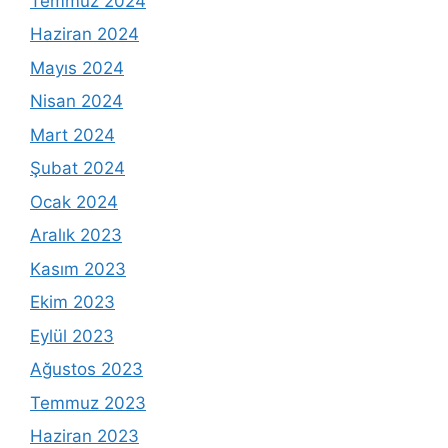
Temmuz 2024
Haziran 2024
Mayıs 2024
Nisan 2024
Mart 2024
Şubat 2024
Ocak 2024
Aralık 2023
Kasım 2023
Ekim 2023
Eylül 2023
Ağustos 2023
Temmuz 2023
Haziran 2023