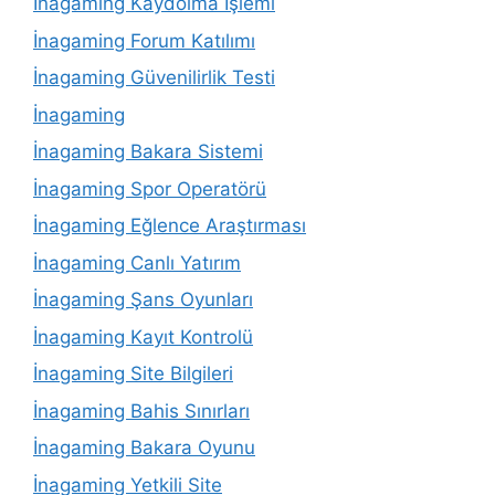
İnagaming Kaydolma İşlemi
İnagaming Forum Katılımı
İnagaming Güvenilirlik Testi
İnagaming
İnagaming Bakara Sistemi
İnagaming Spor Operatörü
İnagaming Eğlence Araştırması
İnagaming Canlı Yatırım
İnagaming Şans Oyunları
İnagaming Kayıt Kontrolü
İnagaming Site Bilgileri
İnagaming Bahis Sınırları
İnagaming Bakara Oyunu
İnagaming Yetkili Site