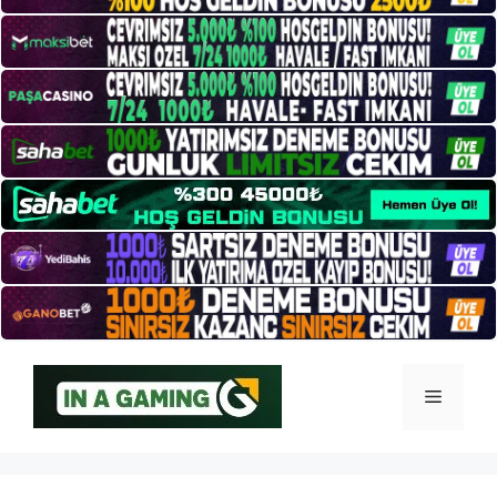
İçeriğe
atla
Menü