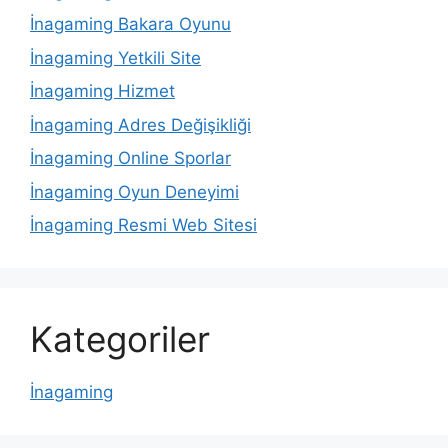
İnagaming Bakara Oyunu
İnagaming Yetkili Site
İnagaming Hizmet
İnagaming Adres Değişikliği
İnagaming Online Sporlar
İnagaming Oyun Deneyimi
İnagaming Resmi Web Sitesi
Kategoriler
İnagaming