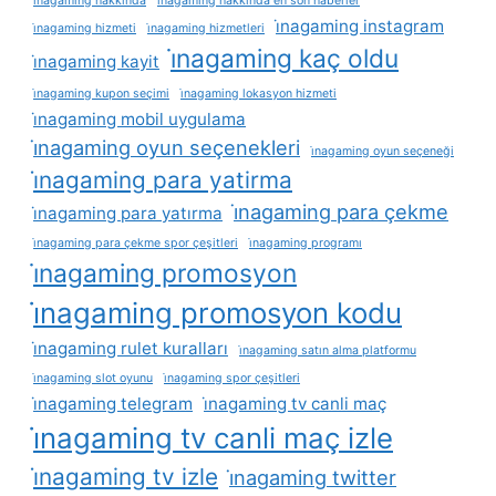
i̇nagaming hakkında
i̇nagaming hakkında en son haberler
i̇nagaming instagram
i̇nagaming hizmeti
i̇nagaming hizmetleri
i̇nagaming kaç oldu
i̇nagaming kayit
i̇nagaming kupon seçimi
i̇nagaming lokasyon hizmeti
i̇nagaming mobil uygulama
i̇nagaming oyun seçenekleri
i̇nagaming oyun seçeneği
i̇nagaming para yatirma
i̇nagaming para çekme
i̇nagaming para yatırma
i̇nagaming para çekme spor çeşitleri
i̇nagaming programı
i̇nagaming promosyon
i̇nagaming promosyon kodu
i̇nagaming rulet kuralları
i̇nagaming satın alma platformu
i̇nagaming slot oyunu
i̇nagaming spor çeşitleri
i̇nagaming telegram
i̇nagaming tv canli maç
i̇nagaming tv canli maç izle
i̇nagaming tv izle
i̇nagaming twitter