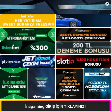
×
İnagaming GİRİŞ İÇİN TIKLAYINIZ!