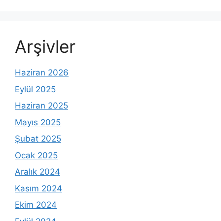
Arşivler
Haziran 2026
Eylül 2025
Haziran 2025
Mayıs 2025
Şubat 2025
Ocak 2025
Aralık 2024
Kasım 2024
Ekim 2024