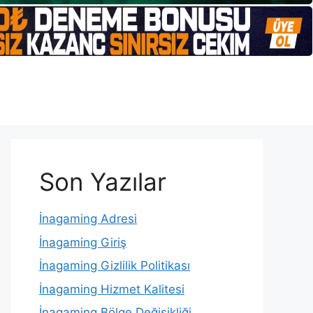
Son Yazılar
İnagaming Adresi
İnagaming Giriş
İnagaming Gizlilik Politikası
İnagaming Hizmet Kalitesi
İnagaming Bölge Değişikliği