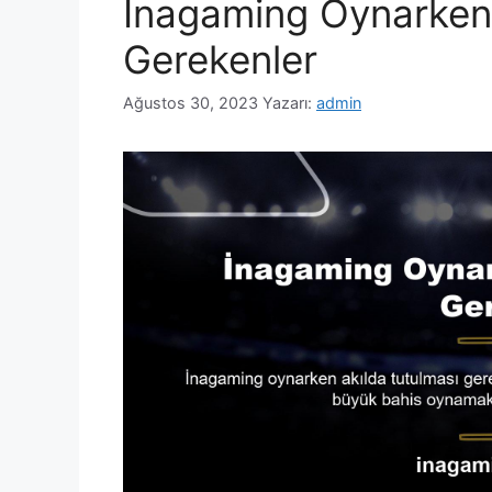
İnagaming Oynarken 
Gerekenler
Ağustos 30, 2023
Yazarı:
admin