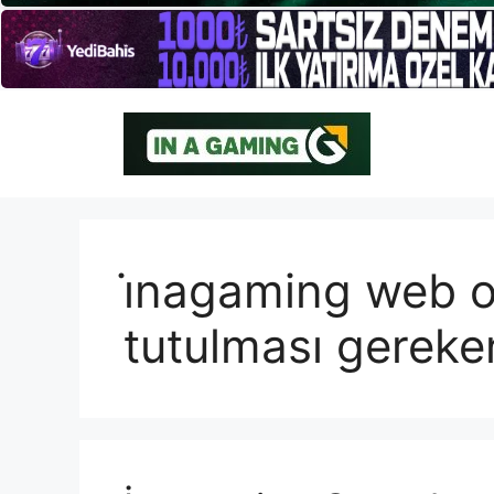
İçeriğe
atla
i̇nagaming web o
tutulması gereke