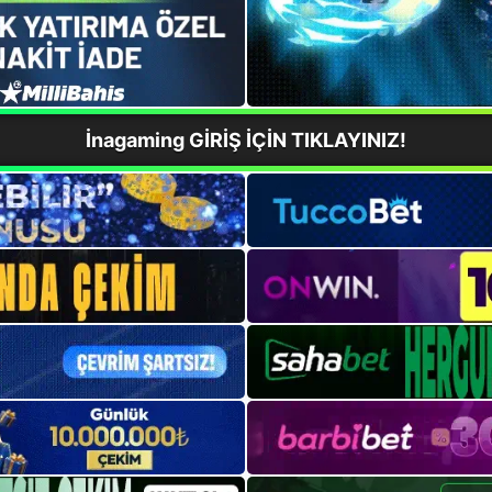
İnagaming GİRİŞ İÇİN TIKLAYINIZ!