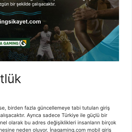
tlük
e, birden fazla güncellemeye tabi tutulan giriş
ışacaktır. Ayrıca sadece Türkiye ile güçlü bir
el olarak bu adres değişiklikleri insanların birçok
esine neden oluyor. İnagaming.com mobil giriş