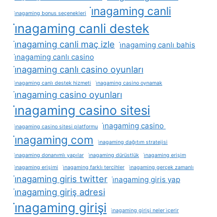
i̇nagaming canli
i̇nagaming bonus seçenekleri
i̇nagaming canli destek
i̇nagaming canli maç izle
i̇nagaming canlı bahis
i̇nagaming canlı casino
i̇nagaming canlı casino oyunları
i̇nagaming canlı destek hizmeti
i̇nagaming casino oynamak
i̇nagaming casino oyunları
i̇nagaming casino sitesi
i̇nagaming casino
i̇nagaming casino sitesi platformu
i̇nagaming com
i̇nagaming dağıtım stratejisi
i̇nagaming donanımlı yapılar
i̇nagaming dürüstlük
i̇nagaming erişim
i̇nagaming erişimi
i̇nagaming farklı tercihler
i̇nagaming gerçek zamanlı
i̇nagaming giris twitter
i̇nagaming giris yap
i̇nagaming giriş adresi
i̇nagaming girişi
i̇nagaming girişi neler i̇çerir