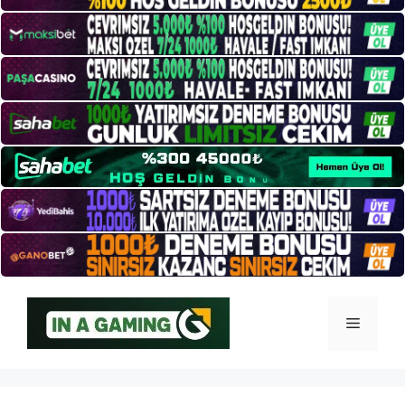
İçeriğe
atla
Menü