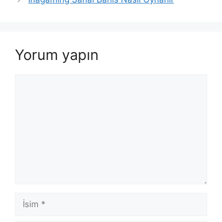
Yorum yapın
Yorum
İsim