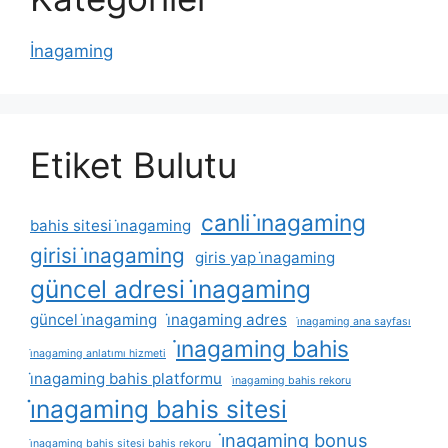
İnagaming
Etiket Bulutu
canli i̇nagaming
bahis sitesi i̇nagaming
girisi i̇nagaming
giris yap i̇nagaming
güncel adresi i̇nagaming
güncel i̇nagaming
i̇nagaming adres
i̇nagaming ana sayfası
i̇nagaming bahis
i̇nagaming anlatımı hizmeti
i̇nagaming bahis platformu
i̇nagaming bahis rekoru
i̇nagaming bahis sitesi
i̇nagaming bonus
i̇nagaming bahis sitesi bahis rekoru