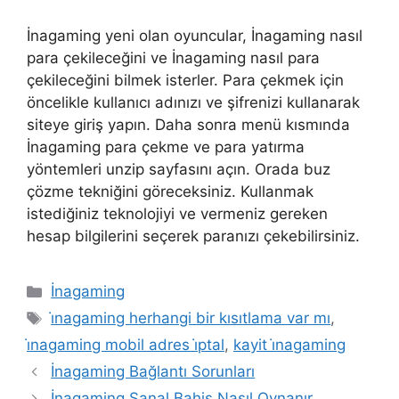
İnagaming yeni olan oyuncular, İnagaming nasıl
para çekileceğini ve İnagaming nasıl para
çekileceğini bilmek isterler. Para çekmek için
öncelikle kullanıcı adınızı ve şifrenizi kullanarak
siteye giriş yapın. Daha sonra menü kısmında
İnagaming para çekme ve para yatırma
yöntemleri unzip sayfasını açın. Orada buz
çözme tekniğini göreceksiniz. Kullanmak
istediğiniz teknolojiyi ve vermeniz gereken
hesap bilgilerini seçerek paranızı çekebilirsiniz.
Kategoriler
İnagaming
Etiketler
i̇nagaming herhangi bir kısıtlama var mı
,
i̇nagaming mobil adres i̇ptal
,
kayit i̇nagaming
İnagaming Bağlantı Sorunları
İnagaming Sanal Bahis Nasıl Oynanır