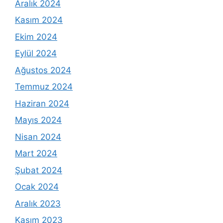
Aralık 2024
Kasım 2024
Ekim 2024
Eylül 2024
Ağustos 2024
Temmuz 2024
Haziran 2024
Mayıs 2024
Nisan 2024
Mart 2024
Şubat 2024
Ocak 2024
Aralık 2023
Kasım 2023