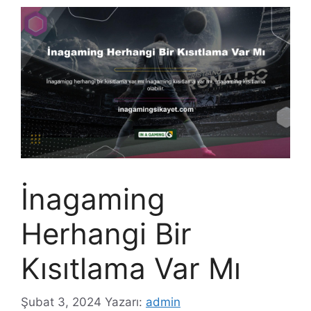
İnagaming
Herhangi Bir
Kısıtlama Var Mı
Şubat 3, 2024
Yazarı:
admin