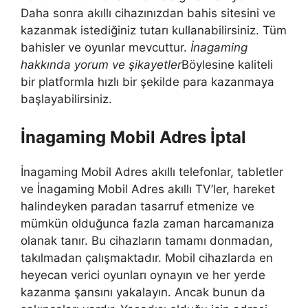
Daha sonra akıllı cihazınızdan bahis sitesini ve
kazanmak istediğiniz tutarı kullanabilirsiniz. Tüm
bahisler ve oyunlar mevcuttur.
İnagaming
hakkında yorum ve şikayetler
Böylesine kaliteli
bir platformla hızlı bir şekilde para kazanmaya
başlayabilirsiniz.
İnagaming Mobil Adres İptal
İnagaming Mobil Adres akıllı telefonlar, tabletler
ve İnagaming Mobil Adres akıllı TV’ler, hareket
halindeyken paradan tasarruf etmenize ve
mümkün olduğunca fazla zaman harcamanıza
olanak tanır. Bu cihazların tamamı donmadan,
takılmadan çalışmaktadır. Mobil cihazlarda en
heyecan verici oyunları oynayın ve her yerde
kazanma şansını yakalayın. Ancak bunun da