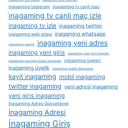
i̇nagaming slot oyunu
i̇nagaming spor çeşitleri
i̇nagaming telegram
i̇nagaming tv canli maç
i̇nagaming tv canli maç izle
i̇nagaming tv izle
i̇nagaming twitter
i̇nagaming whatsapp
i̇nagaming web sitesi
i̇nagaming yeni adres
i̇nagaming yatırım
i̇nagaming yeni giris
i̇nagaming yeni giriş bilgileri
i̇nagaming üyeleri
i̇nagaming çevrimiçi bahis broşürleri
i̇nagaming üyelik
i̇nagaming üyelik doğrulama
kayit i̇nagaming
mobil i̇nagaming
twitter i̇nagaming
yeni adresi i̇nagaming
yeni giris i̇nagaming
İnagaming Adres Güncelleme
İnagaming Adresi
İnagaming Giriş