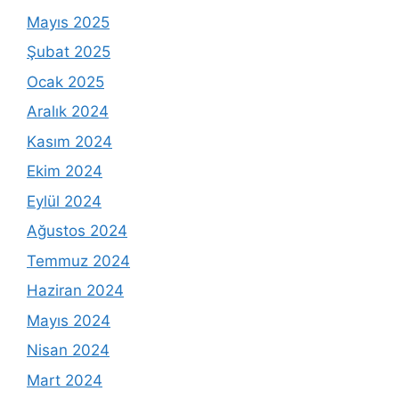
Mayıs 2025
Şubat 2025
Ocak 2025
Aralık 2024
Kasım 2024
Ekim 2024
Eylül 2024
Ağustos 2024
Temmuz 2024
Haziran 2024
Mayıs 2024
Nisan 2024
Mart 2024