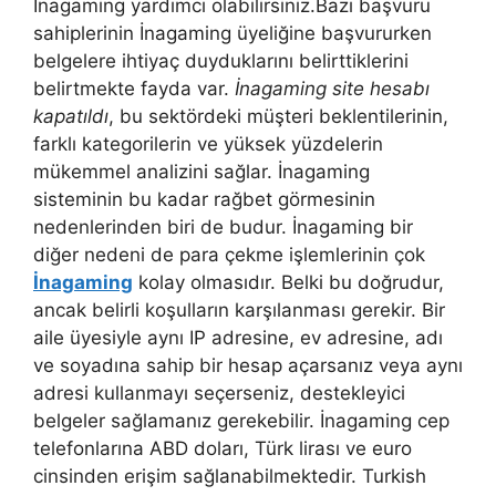
İnagaming yardımcı olabilirsiniz.Bazı başvuru
sahiplerinin İnagaming üyeliğine başvururken
belgelere ihtiyaç duyduklarını belirttiklerini
belirtmekte fayda var.
İnagaming site hesabı
kapatıldı
, bu sektördeki müşteri beklentilerinin,
farklı kategorilerin ve yüksek yüzdelerin
mükemmel analizini sağlar. İnagaming
sisteminin bu kadar rağbet görmesinin
nedenlerinden biri de budur. İnagaming bir
diğer nedeni de para çekme işlemlerinin çok
İnagaming
kolay olmasıdır. Belki bu doğrudur,
ancak belirli koşulların karşılanması gerekir. Bir
aile üyesiyle aynı IP adresine, ev adresine, adı
ve soyadına sahip bir hesap açarsanız veya aynı
adresi kullanmayı seçerseniz, destekleyici
belgeler sağlamanız gerekebilir. İnagaming cep
telefonlarına ABD doları, Türk lirası ve euro
cinsinden erişim sağlanabilmektedir. Turkish