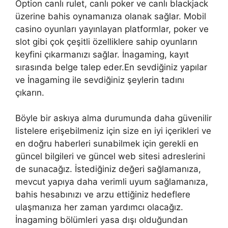
Option canlı rulet, canlı poker ve canlı blackjack
üzerine bahis oynamanıza olanak sağlar. Mobil
casino oyunları yayınlayan platformlar, poker ve
slot gibi çok çeşitli özelliklere sahip oyunların
keyfini çıkarmanızı sağlar. İnagaming, kayıt
sırasında belge talep eder.En sevdiğiniz yapılar
ve İnagaming ile sevdiğiniz şeylerin tadını
çıkarın.
Böyle bir askıya alma durumunda daha güvenilir
listelere erişebilmeniz için size en iyi içerikleri ve
en doğru haberleri sunabilmek için gerekli en
güncel bilgileri ve güncel web sitesi adreslerini
de sunacağız. İstediğiniz değeri sağlamanıza,
mevcut yapıya daha verimli uyum sağlamanıza,
bahis hesabınızı ve arzu ettiğiniz hedeflere
ulaşmanıza her zaman yardımcı olacağız.
İnagaming bölümleri yasa dışı olduğundan