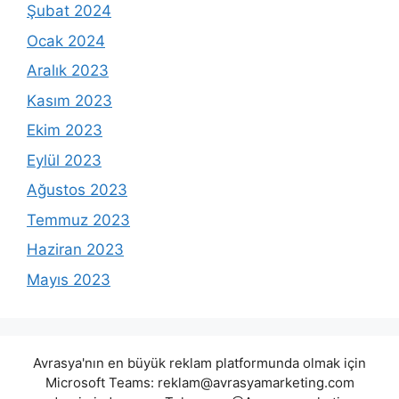
Şubat 2024
Ocak 2024
Aralık 2023
Kasım 2023
Ekim 2023
Eylül 2023
Ağustos 2023
Temmuz 2023
Haziran 2023
Mayıs 2023
Avrasya'nın en büyük reklam platformunda olmak için
Microsoft Teams:
reklam@avrasyamarketing.com