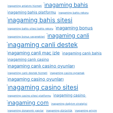
i̇nagaming bahis
i̇nagaming anlatımı hizmeti
i̇nagaming bahis platformu
i̇nagaming bahis rekoru
i̇nagaming bahis sitesi
i̇nagaming bonus
i̇nagaming bahis sitesi bahis rekoru
i̇nagaming canli
i̇nagaming bonus seçenekleri
i̇nagaming canli destek
i̇nagaming canli maç izle
i̇nagaming canlı bahis
i̇nagaming canlı casino
i̇nagaming canlı casino oyunları
i̇nagaming canlı destek hizmeti
i̇nagaming casino oynamak
i̇nagaming casino oyunları
i̇nagaming casino sitesi
i̇nagaming casino
i̇nagaming casino sitesi platformu
i̇nagaming com
i̇nagaming dağıtım stratejisi
i̇nagaming donanımlı yapılar
i̇nagaming dürüstlük
i̇nagaming erişim