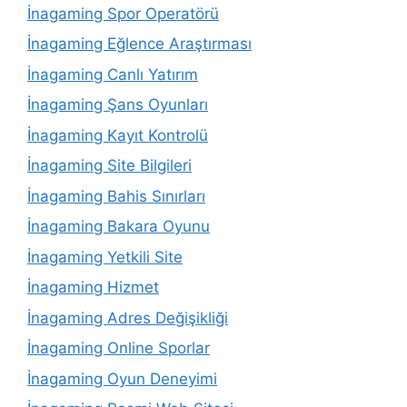
İnagaming Spor Operatörü
İnagaming Eğlence Araştırması
İnagaming Canlı Yatırım
İnagaming Şans Oyunları
İnagaming Kayıt Kontrolü
İnagaming Site Bilgileri
İnagaming Bahis Sınırları
İnagaming Bakara Oyunu
İnagaming Yetkili Site
İnagaming Hizmet
İnagaming Adres Değişikliği
İnagaming Online Sporlar
İnagaming Oyun Deneyimi