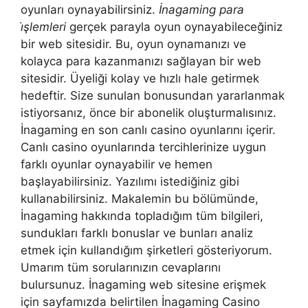
oyunları oynayabilirsiniz.
İnagaming para
i̇şlemleri
gerçek parayla oyun oynayabileceğiniz
bir web sitesidir. Bu, oyun oynamanızı ve
kolayca para kazanmanızı sağlayan bir web
sitesidir. Üyeliği kolay ve hızlı hale getirmek
hedeftir. Size sunulan bonusundan yararlanmak
istiyorsanız, önce bir abonelik oluşturmalısınız.
İnagaming en son canlı casino oyunlarını içerir.
Canlı casino oyunlarında tercihlerinize uygun
farklı oyunlar oynayabilir ve hemen
başlayabilirsiniz. Yazılımı istediğiniz gibi
kullanabilirsiniz. Makalemin bu bölümünde,
İnagaming hakkında topladığım tüm bilgileri,
sundukları farklı bonuslar ve bunları analiz
etmek için kullandığım şirketleri gösteriyorum.
Umarım tüm sorularınızın cevaplarını
bulursunuz. İnagaming web sitesine erişmek
için sayfamızda belirtilen İnagaming Casino