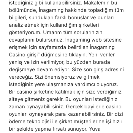
istediğiniz gibi kullanabilirsiniz. Makalemin bu
bölümünde, İnagaming hakkında topladığım tüm
bilgileri, sundukları farklı bonuslar ve bunları
analiz etmek için kullandığım şirketleri
gösteriyorum. Umarım tüm sorularınızın
cevaplarını bulursunuz. İnagaming web sitesine
erişmek için sayfamızda belirtilen İnagaming
Casino girişi” düğmesine tıklayın. Yeni veriler
yanlış ve izin verilmiyor, bu yüzden burada
değişmeye devam ediyor. Size son giriş adresini
vereceğiz. Sizi önemsiyoruz ve gitmek
istediğiniz yere ulaşmanıza yardımcı oluyoruz.
Bir casino şirketine katılmak için size verdiğimiz
siteye gitmeniz gerekir. Bu oyunları istediğiniz
zaman oynayabilirsiniz. Gerçek bayilerle casino
oyunları oynayarak para kazanabilirsiniz. Bir dizi
ödeme teknolojisi ile şirket müşterilerine işi hızlı
bir şekilde yapma fırsatı sunuyor. Yuva