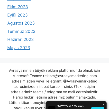
Ekim 2023
Eylül 2023
Ağustos 2023
Temmuz 2023
Haziran 2023
Mayıs 2023
Avrasya'nın en büyük reklam platformunda olmak için
Microsoft Teams:
reklam@avrasyamarketing.com
adresimizden veya Telegram: @Avrasyamarketing
adresimizden irtibat kurabilirsiniz. (Tek iletişim
adreslerimiz teams / telegram ve mail adresimizdir.
Harici hiçbir iletişim adresimiz bulunmamaktadır.
Lütfen itibar etmeyiniz.) Türkiye yasalarına göre 7258
sayılı kanun uyarınca yasa dışı bahis oynamanın