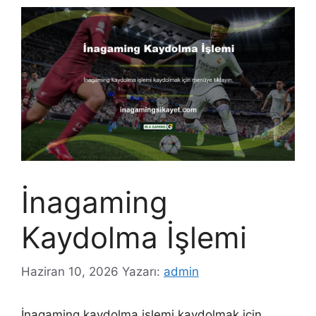
İnagaming
Kaydolma İşlemi
Haziran 10, 2026
Yazarı:
admin
İnagaming kaydolma işlemi kaydolmak için