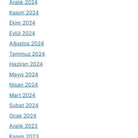
Aralık 2024
Kasım 2024
Ekim 2024
Eylül 2024
Ağustos 2024
Temmuz 2024
Haziran 2024
Mayıs 2024
Nisan 2024
Mart 2024
Şubat 2024
Ocak 2024
Aralık 2023
Kasım 2023