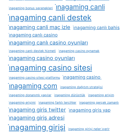
i̇nagaming canli
i̇nagaming bonus seçenekleri
i̇nagaming canli destek
i̇nagaming canli maç izle
i̇nagaming canlı bahis
i̇nagaming canlı casino
i̇nagaming canlı casino oyunları
i̇nagaming canlı destek hizmeti
i̇nagaming casino oynamak
i̇nagaming casino oyunları
i̇nagaming casino sitesi
i̇nagaming casino
i̇nagaming casino sitesi platformu
i̇nagaming com
i̇nagaming dağıtım stratejisi
i̇nagaming donanımlı yapılar
i̇nagaming dürüstlük
i̇nagaming erişim
i̇nagaming erişimi
i̇nagaming farklı tercihler
i̇nagaming gerçek zamanlı
i̇nagaming giris twitter
i̇nagaming giris yap
i̇nagaming giriş adresi
i̇nagaming girişi
i̇nagaming girişi neler i̇çerir