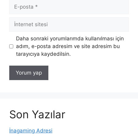
E-
posta
İnternet
sitesi
Daha sonraki yorumlarımda kullanılması için
adım, e-posta adresim ve site adresim bu
tarayıcıya kaydedilsin.
Son Yazılar
İnagaming Adresi