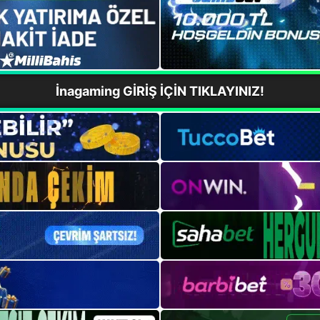
İnagaming GİRİŞ İÇİN TIKLAYINIZ!