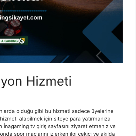
yon Hizmeti
nlarda olduğu gibi bu hizmeti sadece üyelerine
 hizmeti alabilmek için siteye para yatırmanıza
n İnagaming tv giriş sayfasını ziyaret etmeniz ve
onda spor maçlarını izlerken ilgi çekici ve akılda