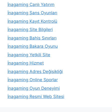
İnagaming Canlı Yatırım
İnagaming Şans Oyunları
İnagaming Kayıt Kontrolü
İnagaming Site Bilgileri
İnagaming Bahis Sınırları
İnagaming Bakara Oyunu
İnagaming Yetkili Site
İnagaming Hizmet
İnagaming Adres Değişikliği
İnagaming Online Sporlar
İnagaming Oyun Deneyimi
İnagaming Resmi Web Sitesi