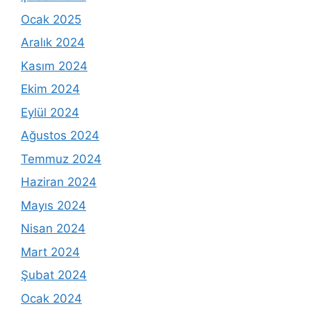
Ocak 2025
Aralık 2024
Kasım 2024
Ekim 2024
Eylül 2024
Ağustos 2024
Temmuz 2024
Haziran 2024
Mayıs 2024
Nisan 2024
Mart 2024
Şubat 2024
Ocak 2024