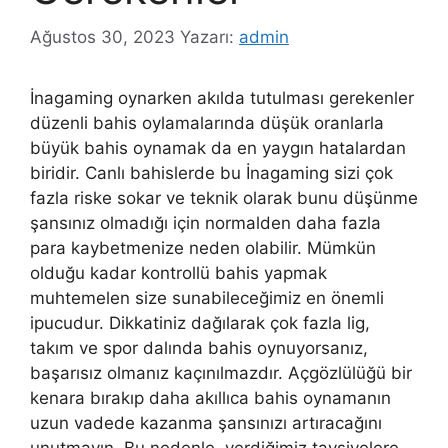
Ağustos 30, 2023
Yazarı:
admin
İnagaming oynarken akılda tutulması gerekenler
düzenli bahis oylamalarında düşük oranlarla
büyük bahis oynamak da en yaygın hatalardan
biridir. Canlı bahislerde bu İnagaming sizi çok
fazla riske sokar ve teknik olarak bunu düşünme
şansınız olmadığı için normalden daha fazla
para kaybetmenize neden olabilir. Mümkün
olduğu kadar kontrollü bahis yapmak
muhtemelen size sunabileceğimiz en önemli
ipucudur. Dikkatiniz dağılarak çok fazla lig,
takım ve spor dalında bahis oynuyorsanız,
başarısız olmanız kaçınılmazdır. Açgözlülüğü bir
kenara bırakıp daha akıllıca bahis oynamanın
uzun vadede kazanma şansınızı artıracağını