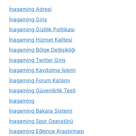
İnagaming Adresi
İnagaming Giriş
İnagaming Gizlilik Politikası
İnagaming Hizmet Kalitesi
İnagaming Bölge Değişikliği
İnagaming Twitter Giriş
İnagaming Kaydolma İşlemi
İnagaming Forum Katılımı
İnagaming Güvenilirlik Testi
İnagaming
İnagaming Bakara Sistemi
İnagaming Spor Operatörü
İnagaming Eğlence Araştırması