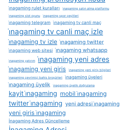
i̇nagaming rulet kuralları
i̇nagaming satın alma platformu
i̇nagaming slot oyunu
i̇nagaming spor çeşitleri
i̇nagaming telegram
i̇nagaming tv canli maç
i̇nagaming tv canli maç izle
i̇nagaming tv izle
i̇nagaming twitter
i̇nagaming whatsapp
i̇nagaming web sitesi
i̇nagaming yeni adres
i̇nagaming yatırım
i̇nagaming yeni giris
i̇nagaming yeni giriş bilgileri
i̇nagaming üyeleri
i̇nagaming çevrimiçi bahis broşürleri
i̇nagaming üyelik
i̇nagaming üyelik doğrulama
kayit i̇nagaming
mobil i̇nagaming
twitter i̇nagaming
yeni adresi i̇nagaming
yeni giris i̇nagaming
İnagaming Adres Güncelleme
İnagaming Adresi