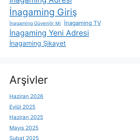
İnagaming Giriş
İnagaming TV
İnagaming Güvenilir Mi
İnagaming Yeni Adresi
İnagaming Şikayet
Arşivler
Haziran 2026
Eylül 2025
Haziran 2025
Mayıs 2025
Şubat 2025