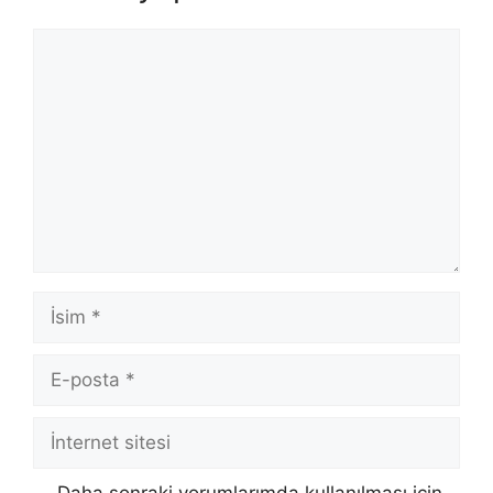
Yorum
İsim
E-
posta
İnternet
sitesi
Daha sonraki yorumlarımda kullanılması için