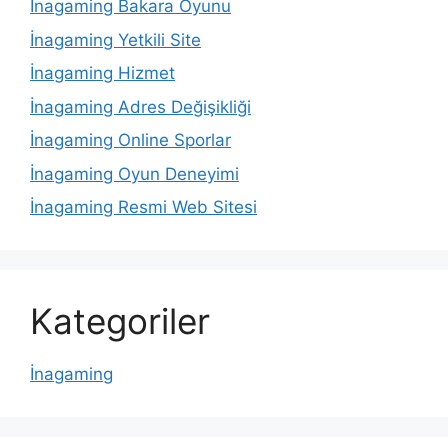
İnagaming Bakara Oyunu
İnagaming Yetkili Site
İnagaming Hizmet
İnagaming Adres Değişikliği
İnagaming Online Sporlar
İnagaming Oyun Deneyimi
İnagaming Resmi Web Sitesi
Kategoriler
İnagaming