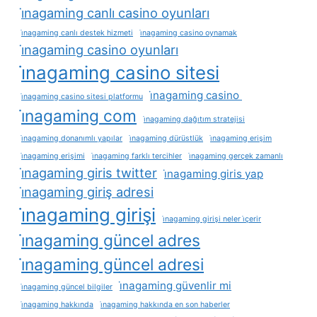
i̇nagaming canlı casino oyunları
i̇nagaming canlı destek hizmeti
i̇nagaming casino oynamak
i̇nagaming casino oyunları
i̇nagaming casino sitesi
i̇nagaming casino
i̇nagaming casino sitesi platformu
i̇nagaming com
i̇nagaming dağıtım stratejisi
i̇nagaming donanımlı yapılar
i̇nagaming dürüstlük
i̇nagaming erişim
i̇nagaming erişimi
i̇nagaming farklı tercihler
i̇nagaming gerçek zamanlı
i̇nagaming giris twitter
i̇nagaming giris yap
i̇nagaming giriş adresi
i̇nagaming girişi
i̇nagaming girişi neler i̇çerir
i̇nagaming güncel adres
i̇nagaming güncel adresi
i̇nagaming güvenlir mi
i̇nagaming güncel bilgiler
i̇nagaming hakkında
i̇nagaming hakkında en son haberler