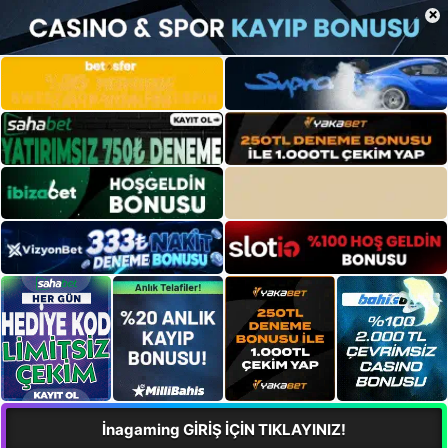
×
İnagaming GİRİŞ İÇİN TIKLAYINIZ!