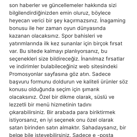
son haberler ve güncellemeler hakkında sizi
bilgilendirdiğinizden emin oluruz, böylece
heyecan verici bir şey kaçırmazsınız. İnagaming
bonusu ile her zaman oyun dünyasında
kazanan olacaksınız. Spor bahisleri ve
yatırımlarında ilk kez sunanlar için birçok fırsat
var. Bu sitede kalmayı planlıyorsanız, bu
seçenekleri size bildireceğiz. İnanılmaz fırsatlar
ve indirimler bulabileceğiniz web sitesindeki
Promosyonlar sayfasına göz atın. Sadece
başvuru formunu doldurun ve kaliteli ürünler söz
konusu olduğunda seçim için şımarık
olacaksınız. Özel bir dikme olarak, süslü ve
lezzetli bir menü hizmetinin tadını
çıkarabilirsiniz. Bir arabada para biriktirmek
istiyorsanız, en iyi seçenek onu özel olarak
satan birinden satın almaktır. Sahadaysanız, bir
belge bile isteyebilirsiniz. Sadece e -posta