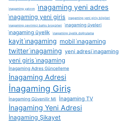
i̇nagaming yeni adres
i̇nagaming yatırım
i̇nagaming yeni giris
i̇nagaming yeni giriş bilgileri
i̇nagaming üyeleri
i̇nagaming çevrimiçi bahis broşürleri
i̇nagaming üyelik
i̇nagaming üyelik doğrulama
kayit i̇nagaming
mobil i̇nagaming
twitter i̇nagaming
yeni adresi i̇nagaming
yeni giris i̇nagaming
İnagaming Adres Güncelleme
İnagaming Adresi
İnagaming Giriş
İnagaming TV
İnagaming Güvenilir Mi
İnagaming Yeni Adresi
İnagaming Şikayet