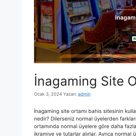
İnagaming Site 
Ocak 3, 2024
Yazarı:
admin
İnagaming site ortamı bahis sitesinin kulla
nedir? Dilerseniz normal üyelerden farkların
ortamında normal üyelere göre daha fazla b
ikramiye ve tutarlar alırlar. Ayrıca normal ü