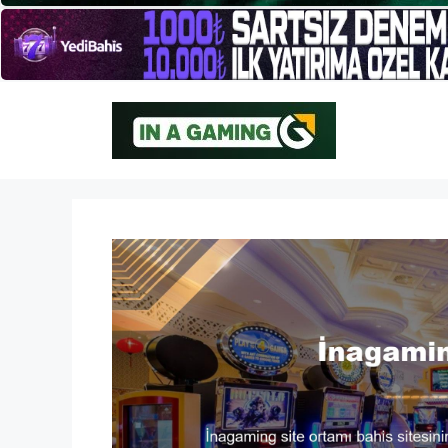
İçeriğe
atla