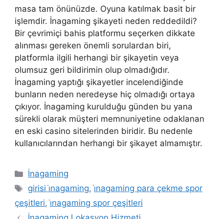
masa tam önünüzde. Oyuna katılmak basit bir
işlemdir. İnagaming şikayeti neden reddedildi?
Bir çevrimiçi bahis platformu seçerken dikkate
alınması gereken önemli sorulardan biri,
platformla ilgili herhangi bir şikayetin veya
olumsuz geri bildirimin olup olmadığıdır.
İnagaming yaptığı şikayetler incelendiğinde
bunların neden neredeyse hiç olmadığı ortaya
çıkıyor. İnagaming kurulduğu günden bu yana
sürekli olarak müşteri memnuniyetine odaklanan
en eski casino sitelerinden biridir. Bu nedenle
kullanıcılarından herhangi bir şikayet almamıştır.
Kategoriler
İnagaming
Etiketler
girisi i̇nagaming
,
i̇nagaming para çekme spor
çeşitleri
,
i̇nagaming spor çeşitleri
İnagaming Lokasyon Hizmeti