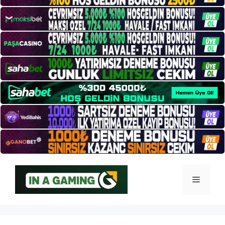
İçeriğe
atla
Menü