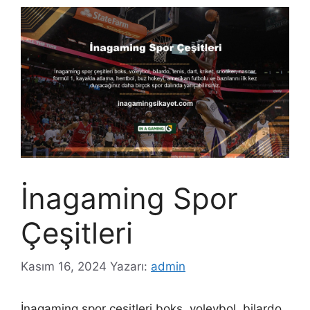
İnagaming Spor
Çeşitleri
Kasım 16, 2024
Yazarı:
admin
İnagaming spor çeşitleri boks, voleybol, bilardo,