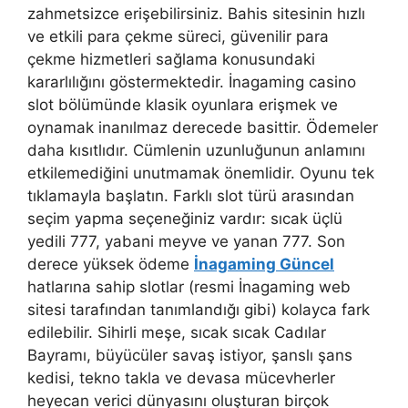
zahmetsizce erişebilirsiniz. Bahis sitesinin hızlı
ve etkili para çekme süreci, güvenilir para
çekme hizmetleri sağlama konusundaki
kararlılığını göstermektedir. İnagaming casino
slot bölümünde klasik oyunlara erişmek ve
oynamak inanılmaz derecede basittir. Ödemeler
daha kısıtlıdır. Cümlenin uzunluğunun anlamını
etkilemediğini unutmamak önemlidir. Oyunu tek
tıklamayla başlatın. Farklı slot türü arasından
seçim yapma seçeneğiniz vardır: sıcak üçlü
yedili 777, yabani meyve ve yanan 777. Son
derece yüksek ödeme
İnagaming Güncel
hatlarına sahip slotlar (resmi İnagaming web
sitesi tarafından tanımlandığı gibi) kolayca fark
edilebilir. Sihirli meşe, sıcak sıcak Cadılar
Bayramı, büyücüler savaş istiyor, şanslı şans
kedisi, tekno takla ve devasa mücevherler
heyecan verici dünyasını oluşturan birçok