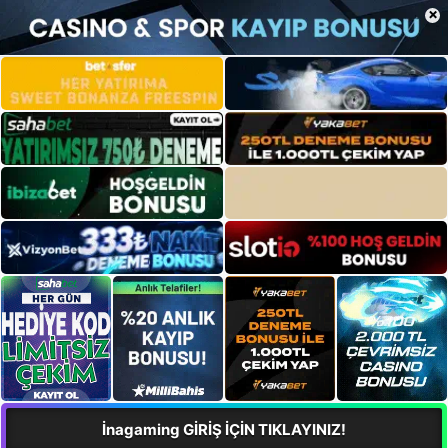
×
İnagaming GİRİŞ İÇİN TIKLAYINIZ!