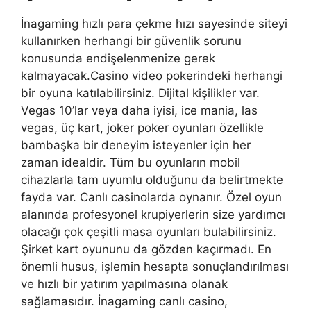
İnagaming hızlı para çekme hızı sayesinde siteyi
kullanırken herhangi bir güvenlik sorunu
konusunda endişelenmenize gerek
kalmayacak.Casino video pokerindeki herhangi
bir oyuna katılabilirsiniz. Dijital kişilikler var.
Vegas 10’lar veya daha iyisi, ice mania, las
vegas, üç kart, joker poker oyunları özellikle
bambaşka bir deneyim isteyenler için her
zaman idealdir. Tüm bu oyunların mobil
cihazlarla tam uyumlu olduğunu da belirtmekte
fayda var. Canlı casinolarda oynanır. Özel oyun
alanında profesyonel krupiyerlerin size yardımcı
olacağı çok çeşitli masa oyunları bulabilirsiniz.
Şirket kart oyununu da gözden kaçırmadı. En
önemli husus, işlemin hesapta sonuçlandırılması
ve hızlı bir yatırım yapılmasına olanak
sağlamasıdır. İnagaming canlı casino,