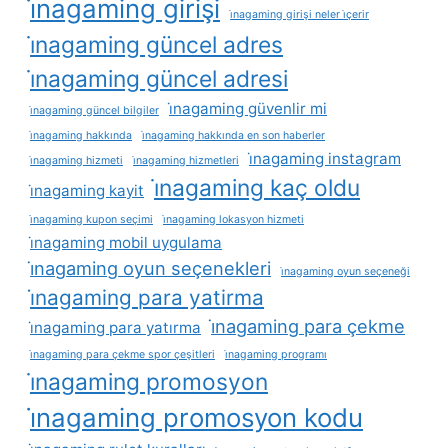
i̇nagaming girişi
i̇nagaming girişi neler i̇çerir
i̇nagaming güncel adres
i̇nagaming güncel adresi
i̇nagaming güvenlir mi
i̇nagaming güncel bilgiler
i̇nagaming hakkında
i̇nagaming hakkında en son haberler
i̇nagaming instagram
i̇nagaming hizmeti
i̇nagaming hizmetleri
i̇nagaming kaç oldu
i̇nagaming kayit
i̇nagaming kupon seçimi
i̇nagaming lokasyon hizmeti
i̇nagaming mobil uygulama
i̇nagaming oyun seçenekleri
i̇nagaming oyun seçeneği
i̇nagaming para yatirma
i̇nagaming para çekme
i̇nagaming para yatırma
i̇nagaming para çekme spor çeşitleri
i̇nagaming programı
i̇nagaming promosyon
i̇nagaming promosyon kodu