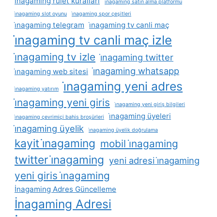
i̇nagaming rulet kuralları
i̇nagaming satın alma platformu
i̇nagaming slot oyunu
i̇nagaming spor çeşitleri
i̇nagaming telegram
i̇nagaming tv canli maç
i̇nagaming tv canli maç izle
i̇nagaming tv izle
i̇nagaming twitter
i̇nagaming whatsapp
i̇nagaming web sitesi
i̇nagaming yeni adres
i̇nagaming yatırım
i̇nagaming yeni giris
i̇nagaming yeni giriş bilgileri
i̇nagaming üyeleri
i̇nagaming çevrimiçi bahis broşürleri
i̇nagaming üyelik
i̇nagaming üyelik doğrulama
kayit i̇nagaming
mobil i̇nagaming
twitter i̇nagaming
yeni adresi i̇nagaming
yeni giris i̇nagaming
İnagaming Adres Güncelleme
İnagaming Adresi