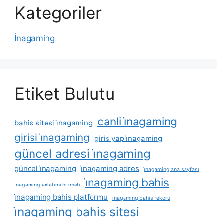
Kategoriler
İnagaming
Etiket Bulutu
canli i̇nagaming
bahis sitesi i̇nagaming
girisi i̇nagaming
giris yap i̇nagaming
güncel adresi i̇nagaming
güncel i̇nagaming
i̇nagaming adres
i̇nagaming ana sayfası
i̇nagaming bahis
i̇nagaming anlatımı hizmeti
i̇nagaming bahis platformu
i̇nagaming bahis rekoru
i̇nagaming bahis sitesi