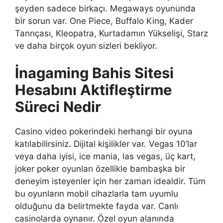
şeyden sadece birkaçı. Megaways oyununda
bir sorun var. One Piece, Buffalo King, Kader
Tanrıçası, Kleopatra, Kurtadamın Yükselişi, Starz
ve daha birçok oyun sizleri bekliyor.
İnagaming Bahis Sitesi
Hesabını Aktifleştirme
Süreci Nedir
Casino video pokerindeki herhangi bir oyuna
katılabilirsiniz. Dijital kişilikler var. Vegas 10’lar
veya daha iyisi, ice mania, las vegas, üç kart,
joker poker oyunları özellikle bambaşka bir
deneyim isteyenler için her zaman idealdir. Tüm
bu oyunların mobil cihazlarla tam uyumlu
olduğunu da belirtmekte fayda var. Canlı
casinolarda oynanır. Özel oyun alanında