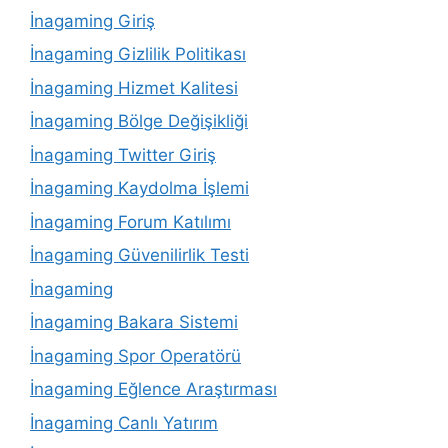
İnagaming Giriş
İnagaming Gizlilik Politikası
İnagaming Hizmet Kalitesi
İnagaming Bölge Değişikliği
İnagaming Twitter Giriş
İnagaming Kaydolma İşlemi
İnagaming Forum Katılımı
İnagaming Güvenilirlik Testi
İnagaming
İnagaming Bakara Sistemi
İnagaming Spor Operatörü
İnagaming Eğlence Araştırması
İnagaming Canlı Yatırım