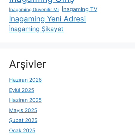
İnagaming TV
İnagaming Güvenilir Mi
İnagaming Yeni Adresi
İnagaming Şikayet
Arşivler
Haziran 2026
Eylül 2025
Haziran 2025
Mayıs 2025
Şubat 2025
Ocak 2025