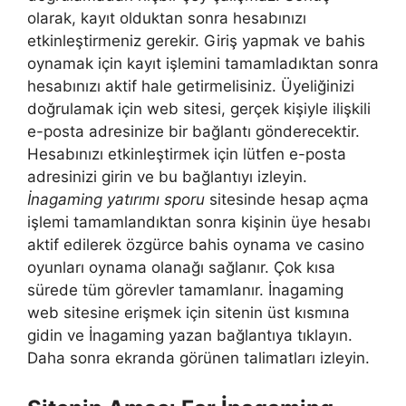
olarak, kayıt olduktan sonra hesabınızı
etkinleştirmeniz gerekir. Giriş yapmak ve bahis
oynamak için kayıt işlemini tamamladıktan sonra
hesabınızı aktif hale getirmelisiniz. Üyeliğinizi
doğrulamak için web sitesi, gerçek kişiyle ilişkili
e-posta adresinize bir bağlantı gönderecektir.
Hesabınızı etkinleştirmek için lütfen e-posta
adresinizi girin ve bu bağlantıyı izleyin.
İnagaming yatırımı sporu
sitesinde hesap açma
işlemi tamamlandıktan sonra kişinin üye hesabı
aktif edilerek özgürce bahis oynama ve casino
oyunları oynama olanağı sağlanır. Çok kısa
sürede tüm görevler tamamlanır. İnagaming
web sitesine erişmek için sitenin üst kısmına
gidin ve İnagaming yazan bağlantıya tıklayın.
Daha sonra ekranda görünen talimatları izleyin.