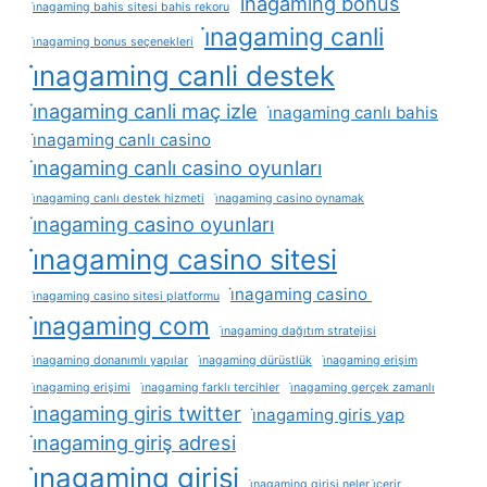
i̇nagaming bonus
i̇nagaming bahis sitesi bahis rekoru
i̇nagaming canli
i̇nagaming bonus seçenekleri
i̇nagaming canli destek
i̇nagaming canli maç izle
i̇nagaming canlı bahis
i̇nagaming canlı casino
i̇nagaming canlı casino oyunları
i̇nagaming canlı destek hizmeti
i̇nagaming casino oynamak
i̇nagaming casino oyunları
i̇nagaming casino sitesi
i̇nagaming casino
i̇nagaming casino sitesi platformu
i̇nagaming com
i̇nagaming dağıtım stratejisi
i̇nagaming donanımlı yapılar
i̇nagaming dürüstlük
i̇nagaming erişim
i̇nagaming erişimi
i̇nagaming farklı tercihler
i̇nagaming gerçek zamanlı
i̇nagaming giris twitter
i̇nagaming giris yap
i̇nagaming giriş adresi
i̇nagaming girişi
i̇nagaming girişi neler i̇çerir