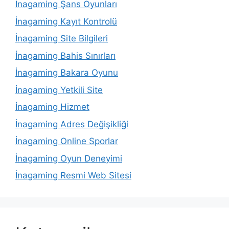
İnagaming Şans Oyunları
İnagaming Kayıt Kontrolü
İnagaming Site Bilgileri
İnagaming Bahis Sınırları
İnagaming Bakara Oyunu
İnagaming Yetkili Site
İnagaming Hizmet
İnagaming Adres Değişikliği
İnagaming Online Sporlar
İnagaming Oyun Deneyimi
İnagaming Resmi Web Sitesi