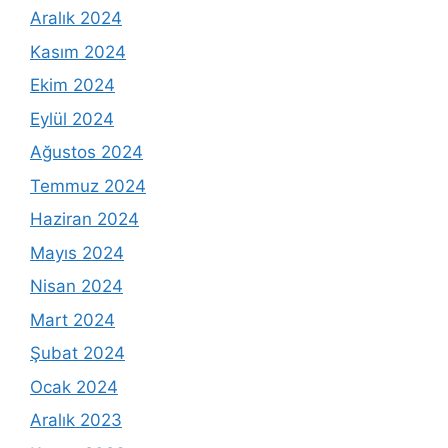
Aralık 2024
Kasım 2024
Ekim 2024
Eylül 2024
Ağustos 2024
Temmuz 2024
Haziran 2024
Mayıs 2024
Nisan 2024
Mart 2024
Şubat 2024
Ocak 2024
Aralık 2023