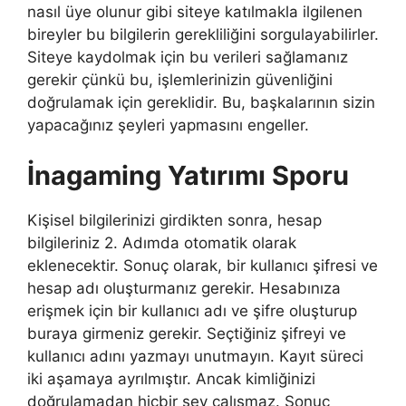
nasıl üye olunur gibi siteye katılmakla ilgilenen
bireyler bu bilgilerin gerekliliğini sorgulayabilirler.
Siteye kaydolmak için bu verileri sağlamanız
gerekir çünkü bu, işlemlerinizin güvenliğini
doğrulamak için gereklidir. Bu, başkalarının sizin
yapacağınız şeyleri yapmasını engeller.
İnagaming Yatırımı Sporu
Kişisel bilgilerinizi girdikten sonra, hesap
bilgileriniz 2. Adımda otomatik olarak
eklenecektir. Sonuç olarak, bir kullanıcı şifresi ve
hesap adı oluşturmanız gerekir. Hesabınıza
erişmek için bir kullanıcı adı ve şifre oluşturup
buraya girmeniz gerekir. Seçtiğiniz şifreyi ve
kullanıcı adını yazmayı unutmayın. Kayıt süreci
iki aşamaya ayrılmıştır. Ancak kimliğinizi
doğrulamadan hiçbir şey çalışmaz. Sonuç