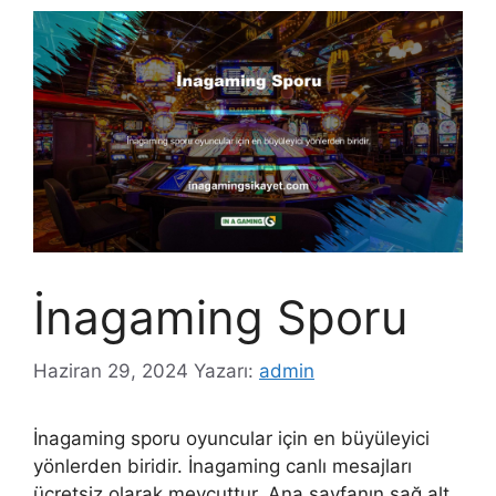
İnagaming Sporu
Haziran 29, 2024
Yazarı:
admin
İnagaming sporu oyuncular için en büyüleyici
yönlerden biridir. İnagaming canlı mesajları
ücretsiz olarak mevcuttur. Ana sayfanın sağ alt