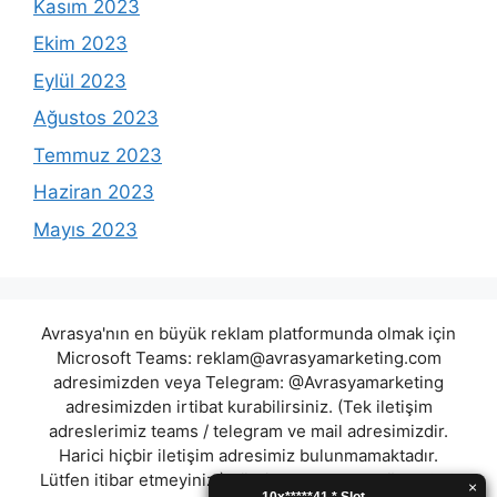
Kasım 2023
Ekim 2023
Eylül 2023
Ağustos 2023
Temmuz 2023
Haziran 2023
Mayıs 2023
Avrasya'nın en büyük reklam platformunda olmak için
Microsoft Teams:
reklam@avrasyamarketing.com
adresimizden veya Telegram: @Avrasyamarketing
adresimizden irtibat kurabilirsiniz. (Tek iletişim
adreslerimiz teams / telegram ve mail adresimizdir.
Harici hiçbir iletişim adresimiz bulunmamaktadır.
Lütfen itibar etmeyiniz.) Türkiye yasalarına göre 7258