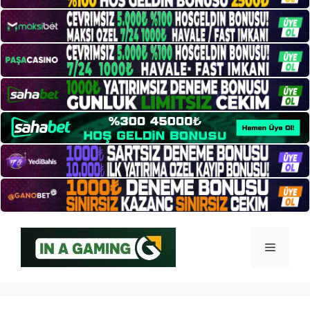
İçeriğe
atla
Menü