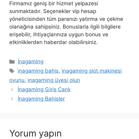
Firmamız geniş bir hizmet yelpazesi
sunmaktadır. Seçenekler vip hesap
yöneticisinden tüm paranızı yatırma ve çekme
olanağına sahipsiniz. Bonuslarla ilgili bilgilere
erişebilir, ihtiyaçlarınıza uygun bonus ve
etkinliklerden haberdar olabilirsiniz.
Kategoriler
İnagaming
Etiketler
i̇nagaming bahis
,
i̇nagaming slot makinesi
oyunu
,
i̇nagaming üyesi olun
İnagaming Giriş Canlı
İnagaming Bahisler
Yorum yapın