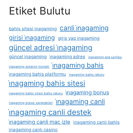
Etiket Bulutu
canli i̇nagaming
bahis sitesi i̇nagaming
girisi i̇nagaming
giris yap i̇nagaming
güncel adresi i̇nagaming
güncel i̇nagaming
i̇nagaming adres
i̇nagaming ana sayfası
i̇nagaming bahis
i̇nagaming anlatımı hizmeti
i̇nagaming bahis platformu
i̇nagaming bahis rekoru
i̇nagaming bahis sitesi
i̇nagaming bonus
i̇nagaming bahis sitesi bahis rekoru
i̇nagaming canli
i̇nagaming bonus seçenekleri
i̇nagaming canli destek
i̇nagaming canli maç izle
i̇nagaming canlı bahis
i̇nagaming canlı casino