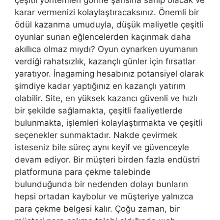
çeşitli yöntemleri görme şansına sahip olacak ve
karar vermenizi kolaylaştıracaksınız. Önemli bir
ödül kazanma umuduyla, düşük maliyetle çeşitli
oyunlar sunan eğlencelerden kaçınmak daha
akıllıca olmaz mıydı? Oyun oynarken uyumanın
verdiği rahatsızlık, kazançlı günler için fırsatlar
yaratıyor. İnagaming hesabınız potansiyel olarak
şimdiye kadar yaptığınız en kazançlı yatırım
olabilir. Site, en yüksek kazancı güvenli ve hızlı
bir şekilde sağlamakta, çeşitli faaliyetlerde
bulunmakta, işlemleri kolaylaştırmakta ve çeşitli
seçenekler sunmaktadır. Nakde çevirmek
isteseniz bile süreç aynı keyif ve güvenceyle
devam ediyor. Bir müşteri birden fazla endüstri
platformuna para çekme talebinde
bulunduğunda bir nedenden dolayı bunların
hepsi ortadan kaybolur ve müşteriye yalnızca
para çekme belgesi kalır. Çoğu zaman, bir