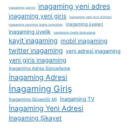
i̇nagaming yeni adres
i̇nagaming yatırım
i̇nagaming yeni giris
i̇nagaming yeni giriş bilgileri
i̇nagaming üyeleri
i̇nagaming çevrimiçi bahis broşürleri
i̇nagaming üyelik
i̇nagaming üyelik doğrulama
kayit i̇nagaming
mobil i̇nagaming
twitter i̇nagaming
yeni adresi i̇nagaming
yeni giris i̇nagaming
İnagaming Adres Güncelleme
İnagaming Adresi
İnagaming Giriş
İnagaming TV
İnagaming Güvenilir Mi
İnagaming Yeni Adresi
İnagaming Şikayet