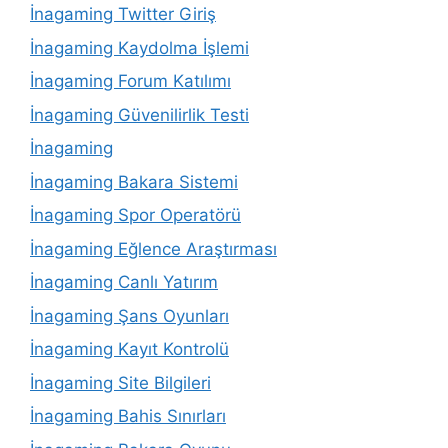
İnagaming Twitter Giriş
İnagaming Kaydolma İşlemi
İnagaming Forum Katılımı
İnagaming Güvenilirlik Testi
İnagaming
İnagaming Bakara Sistemi
İnagaming Spor Operatörü
İnagaming Eğlence Araştırması
İnagaming Canlı Yatırım
İnagaming Şans Oyunları
İnagaming Kayıt Kontrolü
İnagaming Site Bilgileri
İnagaming Bahis Sınırları