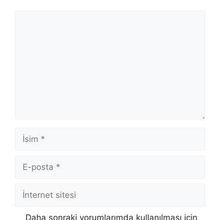
Yorum
İsim
E-
posta
İnternet
sitesi
Daha sonraki yorumlarımda kullanılması için