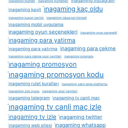
i̇nagaming instagram
i̇nagaming hizmeti
i̇nagaming hizmetleri
i̇nagaming kaç oldu
i̇nagaming kayit
i̇nagaming kupon seçimi
i̇nagaming lokasyon hizmeti
i̇nagaming mobil uygulama
i̇nagaming oyun seçenekleri
i̇nagaming oyun seçeneği
i̇nagaming para yatirma
i̇nagaming para çekme
i̇nagaming para yatırma
i̇nagaming para çekme spor çeşitleri
i̇nagaming programı
i̇nagaming promosyon
i̇nagaming promosyon kodu
i̇nagaming rulet kuralları
i̇nagaming satın alma platformu
i̇nagaming slot oyunu
i̇nagaming spor çeşitleri
i̇nagaming telegram
i̇nagaming tv canli maç
i̇nagaming tv canli maç izle
i̇nagaming tv izle
i̇nagaming twitter
i̇nagaming whatsapp
i̇nagaming web sitesi