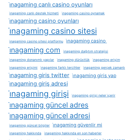
i̇nagaming canlı casino oyunları
i̇nagaming canlı destek hizmeti
i̇nagaming casino oynamak
i̇nagaming casino oyunları
i̇nagaming casino sitesi
i̇nagaming casino
i̇nagaming casino sitesi platformu
i̇nagaming com
i̇nagaming dağıtım stratejisi
i̇nagaming donanımlı yapılar
i̇nagaming dürüstlük
i̇nagaming erişim
i̇nagaming erişimi
i̇nagaming farklı tercihler
i̇nagaming gerçek zamanlı
i̇nagaming giris twitter
i̇nagaming giris yap
i̇nagaming giriş adresi
i̇nagaming girişi
i̇nagaming girişi neler i̇çerir
i̇nagaming güncel adres
i̇nagaming güncel adresi
i̇nagaming güvenlir mi
i̇nagaming güncel bilgiler
i̇nagaming hakkında
i̇nagaming hakkında en son haberler