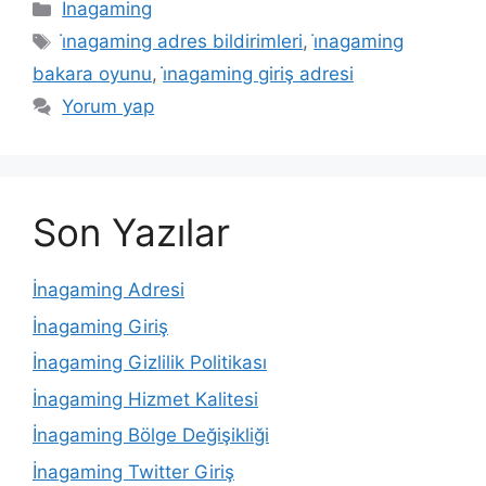
Kategoriler
İnagaming
Etiketler
i̇nagaming adres bildirimleri
,
i̇nagaming
bakara oyunu
,
i̇nagaming giriş adresi
Yorum yap
Son Yazılar
İnagaming Adresi
İnagaming Giriş
İnagaming Gizlilik Politikası
İnagaming Hizmet Kalitesi
İnagaming Bölge Değişikliği
İnagaming Twitter Giriş