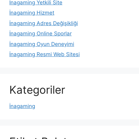
İnagaming Yetkili Site
İnagaming Hizmet
İnagaming Adres Değişikliği
İnagaming Online Sporlar
İnagaming Oyun Deneyimi
İnagaming Resmi Web Sitesi
Kategoriler
İnagaming