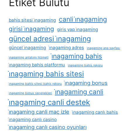
Etiket Bulutu
canli i̇nagaming
bahis sitesi i̇nagaming
girisi i̇nagaming
giris yap i̇nagaming
güncel adresi i̇nagaming
güncel i̇nagaming
i̇nagaming adres
i̇nagaming ana sayfası
i̇nagaming bahis
i̇nagaming anlatımı hizmeti
i̇nagaming bahis platformu
i̇nagaming bahis rekoru
i̇nagaming bahis sitesi
i̇nagaming bonus
i̇nagaming bahis sitesi bahis rekoru
i̇nagaming canli
i̇nagaming bonus seçenekleri
i̇nagaming canli destek
i̇nagaming canli maç izle
i̇nagaming canlı bahis
i̇nagaming canlı casino
i̇nagaming canlı casino oyunları