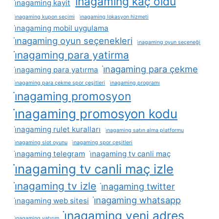
i̇nagaming kaç oldu
i̇nagaming kayit
i̇nagaming kupon seçimi
i̇nagaming lokasyon hizmeti
i̇nagaming mobil uygulama
i̇nagaming oyun seçenekleri
i̇nagaming oyun seçeneği
i̇nagaming para yatirma
i̇nagaming para çekme
i̇nagaming para yatırma
i̇nagaming para çekme spor çeşitleri
i̇nagaming programı
i̇nagaming promosyon
i̇nagaming promosyon kodu
i̇nagaming rulet kuralları
i̇nagaming satın alma platformu
i̇nagaming slot oyunu
i̇nagaming spor çeşitleri
i̇nagaming telegram
i̇nagaming tv canli maç
i̇nagaming tv canli maç izle
i̇nagaming tv izle
i̇nagaming twitter
i̇nagaming whatsapp
i̇nagaming web sitesi
i̇nagaming yeni adres
i̇nagaming yatırım