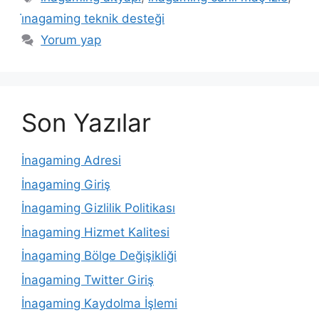
i̇nagaming teknik desteği
Yorum yap
Son Yazılar
İnagaming Adresi
İnagaming Giriş
İnagaming Gizlilik Politikası
İnagaming Hizmet Kalitesi
İnagaming Bölge Değişikliği
İnagaming Twitter Giriş
İnagaming Kaydolma İşlemi