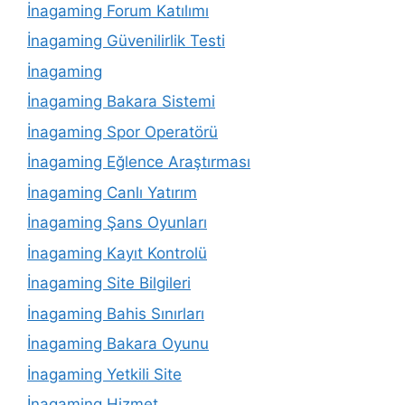
İnagaming Forum Katılımı
İnagaming Güvenilirlik Testi
İnagaming
İnagaming Bakara Sistemi
İnagaming Spor Operatörü
İnagaming Eğlence Araştırması
İnagaming Canlı Yatırım
İnagaming Şans Oyunları
İnagaming Kayıt Kontrolü
İnagaming Site Bilgileri
İnagaming Bahis Sınırları
İnagaming Bakara Oyunu
İnagaming Yetkili Site
İnagaming Hizmet