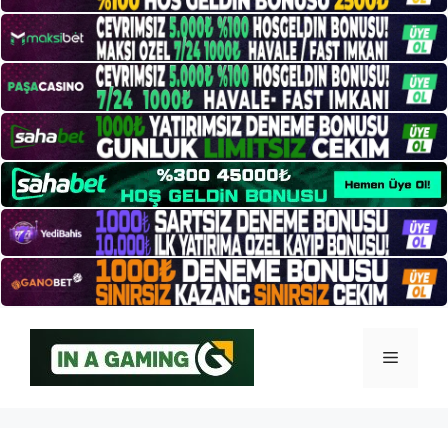
İçeriğe
atla
Menü