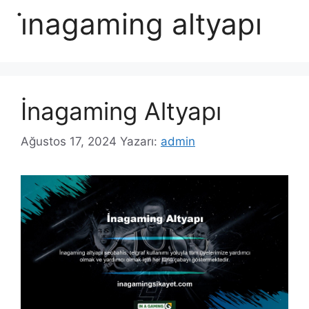
i̇nagaming altyapı
İnagaming Altyapı
Ağustos 17, 2024
Yazarı:
admin