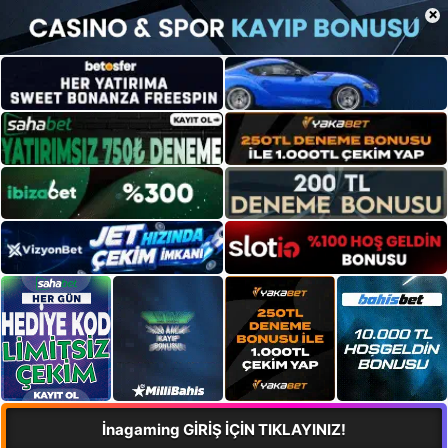
×
İnagaming GİRİŞ İÇİN TIKLAYINIZ!