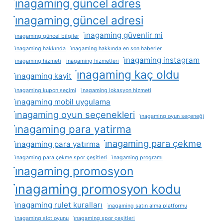
i̇nagaming güncel adres
i̇nagaming güncel adresi
i̇nagaming güvenlir mi
i̇nagaming güncel bilgiler
i̇nagaming hakkında
i̇nagaming hakkında en son haberler
i̇nagaming instagram
i̇nagaming hizmeti
i̇nagaming hizmetleri
i̇nagaming kaç oldu
i̇nagaming kayit
i̇nagaming kupon seçimi
i̇nagaming lokasyon hizmeti
i̇nagaming mobil uygulama
i̇nagaming oyun seçenekleri
i̇nagaming oyun seçeneği
i̇nagaming para yatirma
i̇nagaming para çekme
i̇nagaming para yatırma
i̇nagaming para çekme spor çeşitleri
i̇nagaming programı
i̇nagaming promosyon
i̇nagaming promosyon kodu
i̇nagaming rulet kuralları
i̇nagaming satın alma platformu
i̇nagaming slot oyunu
i̇nagaming spor çeşitleri