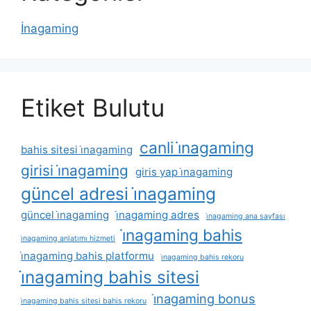
İnagaming
Etiket Bulutu
canli i̇nagaming
bahis sitesi i̇nagaming
girisi i̇nagaming
giris yap i̇nagaming
güncel adresi i̇nagaming
güncel i̇nagaming
i̇nagaming adres
i̇nagaming ana sayfası
i̇nagaming bahis
i̇nagaming anlatımı hizmeti
i̇nagaming bahis platformu
i̇nagaming bahis rekoru
i̇nagaming bahis sitesi
i̇nagaming bonus
i̇nagaming bahis sitesi bahis rekoru