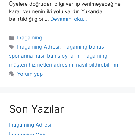
Üyelere doğrudan bilgi verilip verilmeyeceğine
karar vermenin iki yolu vardır. Yukarıda
belirtildiği gibi …
Devamını oku…
Kategoriler
İnagaming
Etiketler
İnagaming Adresi
,
i̇nagaming bonus
sporlarına nasıl bahis oynanır
,
i̇nagaming
müşteri hizmetleri adresimi nasıl bildirebilirim
Yorum yap
Son Yazılar
İnagaming Adresi
İnagaming Giriş