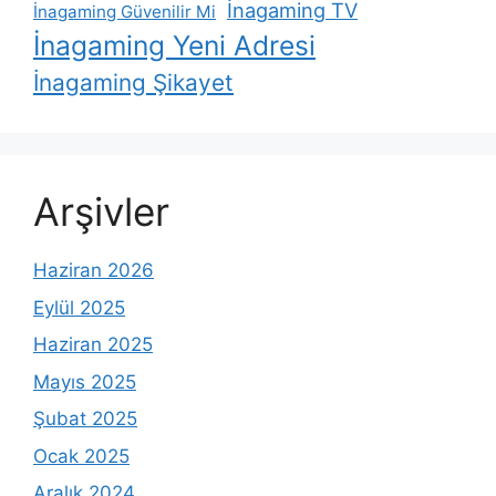
İnagaming TV
İnagaming Güvenilir Mi
İnagaming Yeni Adresi
İnagaming Şikayet
Arşivler
Haziran 2026
Eylül 2025
Haziran 2025
Mayıs 2025
Şubat 2025
Ocak 2025
Aralık 2024