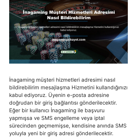
İnagaming müşteri hizmetleri adresimi nasıl
bildirebilirim mesajlaşma Hizmetini kullandığınızı
kabul ediyoruz. Üyenin e-posta adresine
doğrudan bir giriş bağlantısı gönderilecektir.
Eğer bir kullanıcı İnagaming ile başvuru
yapmışsa ve SMS engelleme veya iptal
sürecinden geçmemişse, kendisine anında SMS
yoluyla yeni bir giriş adresi gönderilecektir.