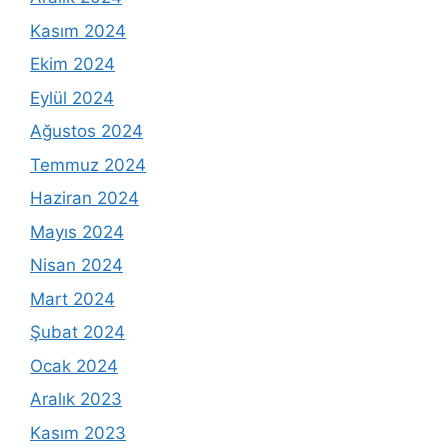
Kasım 2024
Ekim 2024
Eylül 2024
Ağustos 2024
Temmuz 2024
Haziran 2024
Mayıs 2024
Nisan 2024
Mart 2024
Şubat 2024
Ocak 2024
Aralık 2023
Kasım 2023