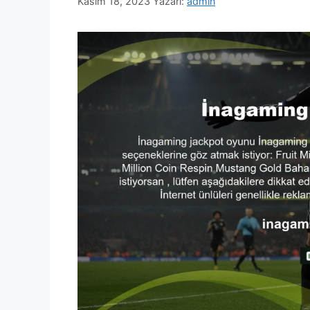
Kasım 18, 2023
Yazarı:
admin