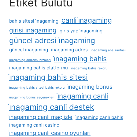
Etiket Bulutu
canli i̇nagaming
bahis sitesi i̇nagaming
girisi i̇nagaming
giris yap i̇nagaming
güncel adresi i̇nagaming
güncel i̇nagaming
i̇nagaming adres
i̇nagaming ana sayfası
i̇nagaming bahis
i̇nagaming anlatımı hizmeti
i̇nagaming bahis platformu
i̇nagaming bahis rekoru
i̇nagaming bahis sitesi
i̇nagaming bonus
i̇nagaming bahis sitesi bahis rekoru
i̇nagaming canli
i̇nagaming bonus seçenekleri
i̇nagaming canli destek
i̇nagaming canli maç izle
i̇nagaming canlı bahis
i̇nagaming canlı casino
i̇nagaming canlı casino oyunları