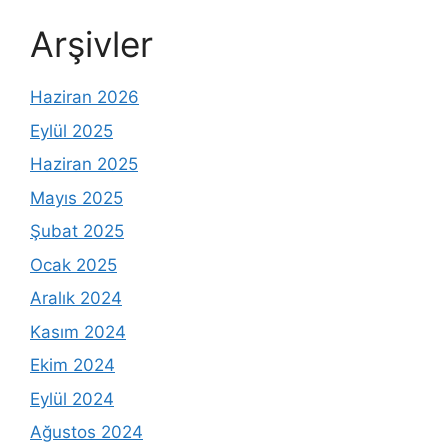
Arşivler
Haziran 2026
Eylül 2025
Haziran 2025
Mayıs 2025
Şubat 2025
Ocak 2025
Aralık 2024
Kasım 2024
Ekim 2024
Eylül 2024
Ağustos 2024