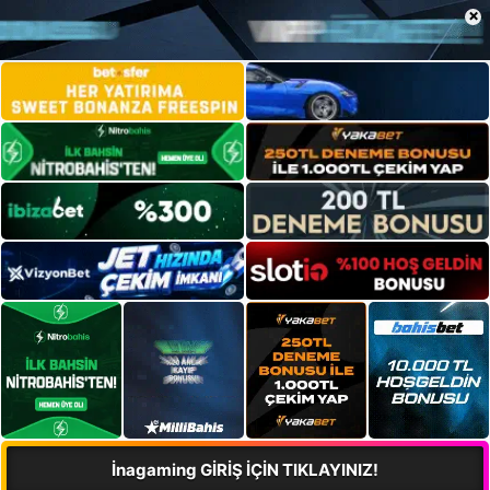
×
İnagaming GİRİŞ İÇİN TIKLAYINIZ!