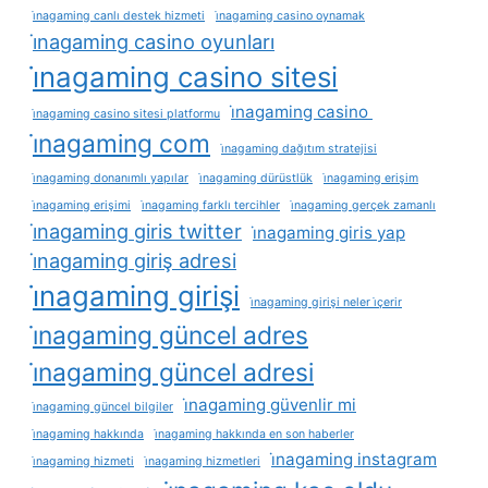
i̇nagaming canlı destek hizmeti
i̇nagaming casino oynamak
i̇nagaming casino oyunları
i̇nagaming casino sitesi
i̇nagaming casino
i̇nagaming casino sitesi platformu
i̇nagaming com
i̇nagaming dağıtım stratejisi
i̇nagaming donanımlı yapılar
i̇nagaming dürüstlük
i̇nagaming erişim
i̇nagaming erişimi
i̇nagaming farklı tercihler
i̇nagaming gerçek zamanlı
i̇nagaming giris twitter
i̇nagaming giris yap
i̇nagaming giriş adresi
i̇nagaming girişi
i̇nagaming girişi neler i̇çerir
i̇nagaming güncel adres
i̇nagaming güncel adresi
i̇nagaming güvenlir mi
i̇nagaming güncel bilgiler
i̇nagaming hakkında
i̇nagaming hakkında en son haberler
i̇nagaming instagram
i̇nagaming hizmeti
i̇nagaming hizmetleri