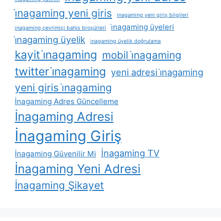
i̇nagaming yeni giris
i̇nagaming yeni giriş bilgileri
i̇nagaming üyeleri
i̇nagaming çevrimiçi bahis broşürleri
i̇nagaming üyelik
i̇nagaming üyelik doğrulama
kayit i̇nagaming
mobil i̇nagaming
twitter i̇nagaming
yeni adresi i̇nagaming
yeni giris i̇nagaming
İnagaming Adres Güncelleme
İnagaming Adresi
İnagaming Giriş
İnagaming TV
İnagaming Güvenilir Mi
İnagaming Yeni Adresi
İnagaming Şikayet