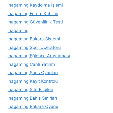
İnagaming Kaydolma İşlemi
İnagaming Forum Katılımı
İnagaming Güvenilirlik Testi
İnagaming
İnagaming Bakara Sistemi
İnagaming Spor Operatörü
İnagaming Eğlence Araştırması
İnagaming Canlı Yatırım
İnagaming Şans Oyunları
İnagaming Kayıt Kontrolü
İnagaming Site Bilgileri
İnagaming Bahis Sınırları
İnagaming Bakara Oyunu