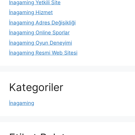
İnagaming Yetkili Site
İnagaming Hizmet
İnagaming Adres Değişikliği
İnagaming Online Sporlar
İnagaming Oyun Deneyimi
İnagaming Resmi Web Sitesi
Kategoriler
İnagaming