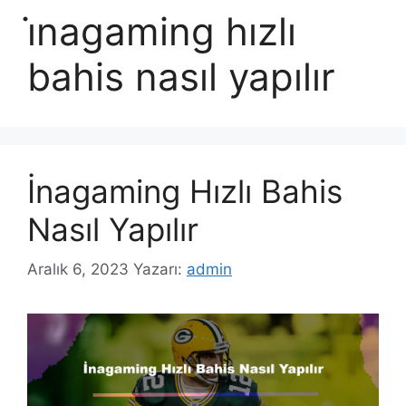
i̇nagaming hızlı
bahis nasıl yapılır
İnagaming Hızlı Bahis
Nasıl Yapılır
Aralık 6, 2023
Yazarı:
admin