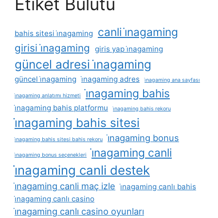
Etiket Bulutu
canli i̇nagaming
bahis sitesi i̇nagaming
girisi i̇nagaming
giris yap i̇nagaming
güncel adresi i̇nagaming
güncel i̇nagaming
i̇nagaming adres
i̇nagaming ana sayfası
i̇nagaming bahis
i̇nagaming anlatımı hizmeti
i̇nagaming bahis platformu
i̇nagaming bahis rekoru
i̇nagaming bahis sitesi
i̇nagaming bonus
i̇nagaming bahis sitesi bahis rekoru
i̇nagaming canli
i̇nagaming bonus seçenekleri
i̇nagaming canli destek
i̇nagaming canli maç izle
i̇nagaming canlı bahis
i̇nagaming canlı casino
i̇nagaming canlı casino oyunları