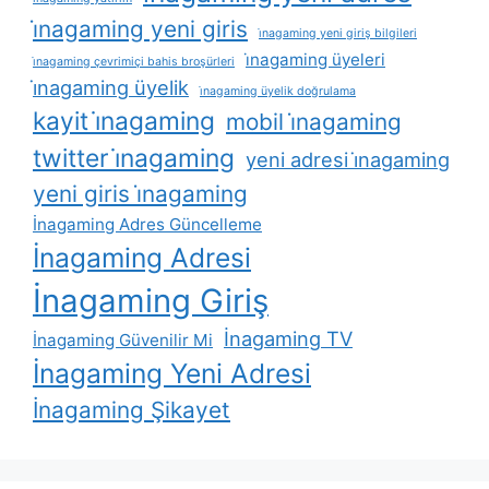
i̇nagaming yeni giris
i̇nagaming yeni giriş bilgileri
i̇nagaming üyeleri
i̇nagaming çevrimiçi bahis broşürleri
i̇nagaming üyelik
i̇nagaming üyelik doğrulama
kayit i̇nagaming
mobil i̇nagaming
twitter i̇nagaming
yeni adresi i̇nagaming
yeni giris i̇nagaming
İnagaming Adres Güncelleme
İnagaming Adresi
İnagaming Giriş
İnagaming TV
İnagaming Güvenilir Mi
İnagaming Yeni Adresi
İnagaming Şikayet