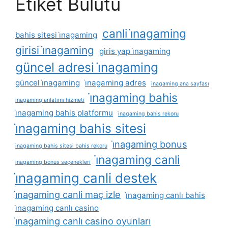
Etiket Bulutu
canli i̇nagaming
bahis sitesi i̇nagaming
girisi i̇nagaming
giris yap i̇nagaming
güncel adresi i̇nagaming
güncel i̇nagaming
i̇nagaming adres
i̇nagaming ana sayfası
i̇nagaming bahis
i̇nagaming anlatımı hizmeti
i̇nagaming bahis platformu
i̇nagaming bahis rekoru
i̇nagaming bahis sitesi
i̇nagaming bonus
i̇nagaming bahis sitesi bahis rekoru
i̇nagaming canli
i̇nagaming bonus seçenekleri
i̇nagaming canli destek
i̇nagaming canli maç izle
i̇nagaming canlı bahis
i̇nagaming canlı casino
i̇nagaming canlı casino oyunları