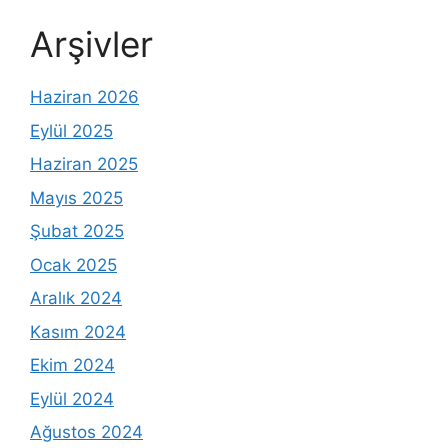
Arşivler
Haziran 2026
Eylül 2025
Haziran 2025
Mayıs 2025
Şubat 2025
Ocak 2025
Aralık 2024
Kasım 2024
Ekim 2024
Eylül 2024
Ağustos 2024