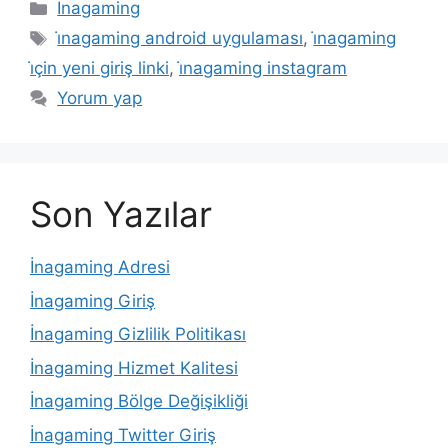
Kategoriler
İnagaming
Etiketler
i̇nagaming android uygulaması
,
i̇nagaming
i̇çin yeni giriş linki
,
i̇nagaming instagram
Yorum yap
Son Yazılar
İnagaming Adresi
İnagaming Giriş
İnagaming Gizlilik Politikası
İnagaming Hizmet Kalitesi
İnagaming Bölge Değişikliği
İnagaming Twitter Giriş