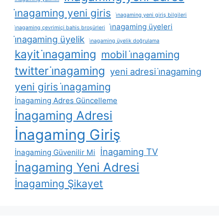
i̇nagaming yeni giris
i̇nagaming yeni giriş bilgileri
i̇nagaming üyeleri
i̇nagaming çevrimiçi bahis broşürleri
i̇nagaming üyelik
i̇nagaming üyelik doğrulama
kayit i̇nagaming
mobil i̇nagaming
twitter i̇nagaming
yeni adresi i̇nagaming
yeni giris i̇nagaming
İnagaming Adres Güncelleme
İnagaming Adresi
İnagaming Giriş
İnagaming TV
İnagaming Güvenilir Mi
İnagaming Yeni Adresi
İnagaming Şikayet