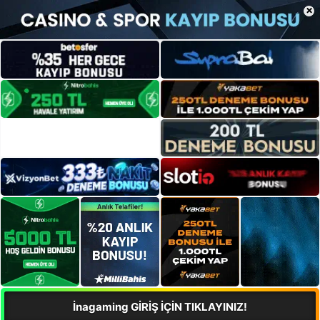
×
İnagaming GİRİŞ İÇİN TIKLAYINIZ!