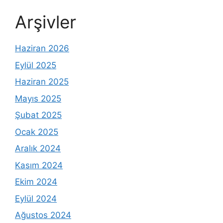
Arşivler
Haziran 2026
Eylül 2025
Haziran 2025
Mayıs 2025
Şubat 2025
Ocak 2025
Aralık 2024
Kasım 2024
Ekim 2024
Eylül 2024
Ağustos 2024