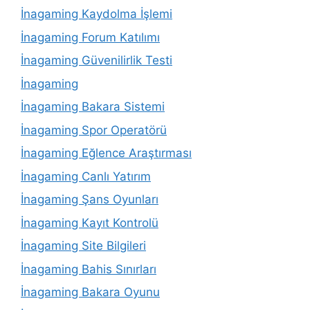
İnagaming Kaydolma İşlemi
İnagaming Forum Katılımı
İnagaming Güvenilirlik Testi
İnagaming
İnagaming Bakara Sistemi
İnagaming Spor Operatörü
İnagaming Eğlence Araştırması
İnagaming Canlı Yatırım
İnagaming Şans Oyunları
İnagaming Kayıt Kontrolü
İnagaming Site Bilgileri
İnagaming Bahis Sınırları
İnagaming Bakara Oyunu