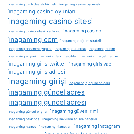
i̇nagaming canlı destek hizmeti
i̇nagaming casino oynamak
i̇nagaming casino oyunları
i̇nagaming casino sitesi
i̇nagaming casino
i̇nagaming casino sitesi platformu
i̇nagaming com
i̇nagaming dağıtım stratejisi
i̇nagaming donanımlı yapılar
i̇nagaming dürüstlük
i̇nagaming erişim
i̇nagaming erişimi
i̇nagaming farklı tercihler
i̇nagaming gerçek zamanlı
i̇nagaming giris twitter
i̇nagaming giris yap
i̇nagaming giriş adresi
i̇nagaming girişi
i̇nagaming girişi neler i̇çerir
i̇nagaming güncel adres
i̇nagaming güncel adresi
i̇nagaming güvenlir mi
i̇nagaming güncel bilgiler
i̇nagaming hakkında
i̇nagaming hakkında en son haberler
i̇nagaming instagram
i̇nagaming hizmeti
i̇nagaming hizmetleri