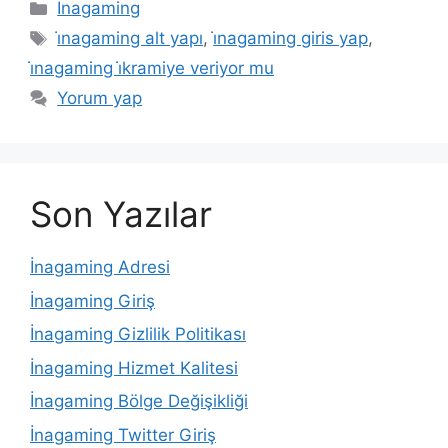
Kategoriler
İnagaming
Etiketler
i̇nagaming alt yapı
,
i̇nagaming giris yap
,
i̇nagaming i̇kramiye veriyor mu
Yorum yap
Son Yazılar
İnagaming Adresi
İnagaming Giriş
İnagaming Gizlilik Politikası
İnagaming Hizmet Kalitesi
İnagaming Bölge Değişikliği
İnagaming Twitter Giriş