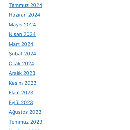
Temmuz 2024
Haziran 2024
Mayıs 2024
Nisan 2024
Mart 2024
Şubat 2024
Ocak 2024
Aralık 2023
Kasım 2023
Ekim 2023
Eylül 2023
Ağustos 2023
Temmuz 2023