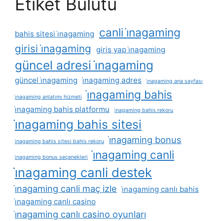
Etiket Bulutu
canli i̇nagaming
bahis sitesi i̇nagaming
girisi i̇nagaming
giris yap i̇nagaming
güncel adresi i̇nagaming
güncel i̇nagaming
i̇nagaming adres
i̇nagaming ana sayfası
i̇nagaming bahis
i̇nagaming anlatımı hizmeti
i̇nagaming bahis platformu
i̇nagaming bahis rekoru
i̇nagaming bahis sitesi
i̇nagaming bonus
i̇nagaming bahis sitesi bahis rekoru
i̇nagaming canli
i̇nagaming bonus seçenekleri
i̇nagaming canli destek
i̇nagaming canli maç izle
i̇nagaming canlı bahis
i̇nagaming canlı casino
i̇nagaming canlı casino oyunları