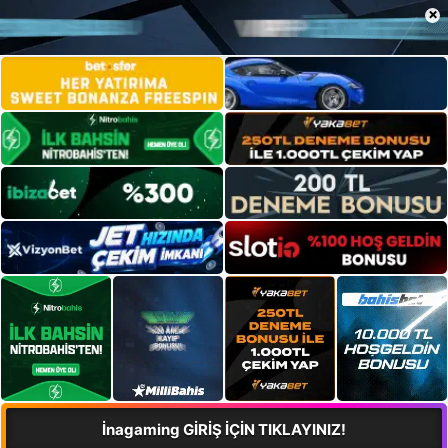
×
İnagaming GİRİŞ İÇİN TIKLAYINIZ!