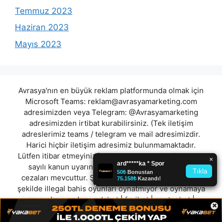
Temmuz 2023
Haziran 2023
Mayıs 2023
Avrasya'nın en büyük reklam platformunda olmak için
Microsoft Teams:
reklam@avrasyamarketing.com
adresimizden veya Telegram: @Avrasyamarketing
adresimizden irtibat kurabilirsiniz. (Tek iletişim
adreslerimiz teams / telegram ve mail adresimizdir.
Harici hiçbir iletişim adresimiz bulunmamaktadır.
Lütfen itibar etmeyiniz.) Türkiye yasalarına göre 7258
sayılı kanun uyarınca yasa dışı bahis oynamanın
cezaları mevcuttur. Şu an bulunduğunuz site hiç bir
şekilde illegal bahis oyunları oynatmıyor ve oynamaya
aracı olmuyordur.
yodabet
|
favibet
|
ventusbet
|
×
bettinho
|
betpipo
|
nextbet
|
betves
|
redkitcasino