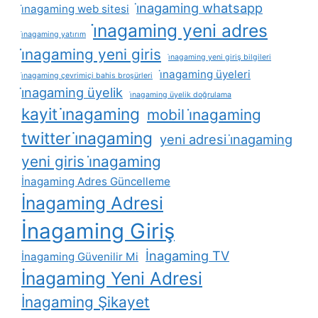
i̇nagaming whatsapp
i̇nagaming web sitesi
i̇nagaming yeni adres
i̇nagaming yatırım
i̇nagaming yeni giris
i̇nagaming yeni giriş bilgileri
i̇nagaming üyeleri
i̇nagaming çevrimiçi bahis broşürleri
i̇nagaming üyelik
i̇nagaming üyelik doğrulama
kayit i̇nagaming
mobil i̇nagaming
twitter i̇nagaming
yeni adresi i̇nagaming
yeni giris i̇nagaming
İnagaming Adres Güncelleme
İnagaming Adresi
İnagaming Giriş
İnagaming TV
İnagaming Güvenilir Mi
İnagaming Yeni Adresi
İnagaming Şikayet