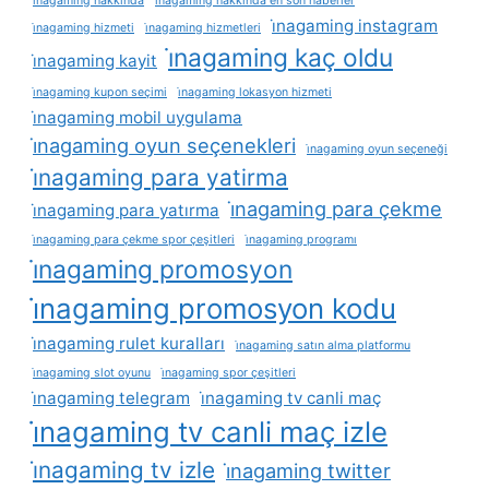
i̇nagaming hakkında
i̇nagaming hakkında en son haberler
i̇nagaming instagram
i̇nagaming hizmeti
i̇nagaming hizmetleri
i̇nagaming kaç oldu
i̇nagaming kayit
i̇nagaming kupon seçimi
i̇nagaming lokasyon hizmeti
i̇nagaming mobil uygulama
i̇nagaming oyun seçenekleri
i̇nagaming oyun seçeneği
i̇nagaming para yatirma
i̇nagaming para çekme
i̇nagaming para yatırma
i̇nagaming para çekme spor çeşitleri
i̇nagaming programı
i̇nagaming promosyon
i̇nagaming promosyon kodu
i̇nagaming rulet kuralları
i̇nagaming satın alma platformu
i̇nagaming slot oyunu
i̇nagaming spor çeşitleri
i̇nagaming telegram
i̇nagaming tv canli maç
i̇nagaming tv canli maç izle
i̇nagaming tv izle
i̇nagaming twitter