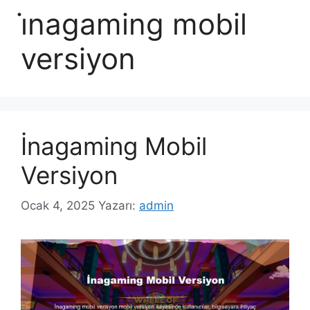
i̇nagaming mobil
versiyon
İnagaming Mobil
Versiyon
Ocak 4, 2025
Yazarı:
admin