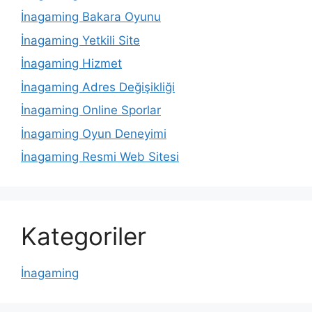
İnagaming Bakara Oyunu
İnagaming Yetkili Site
İnagaming Hizmet
İnagaming Adres Değişikliği
İnagaming Online Sporlar
İnagaming Oyun Deneyimi
İnagaming Resmi Web Sitesi
Kategoriler
İnagaming