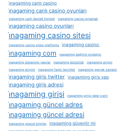
i̇nagaming canlı casino
i̇nagaming canlı casino oyunları
i̇nagaming canlı destek hizmeti
i̇nagaming casino oynamak
i̇nagaming casino oyunları
i̇nagaming casino sitesi
i̇nagaming casino
i̇nagaming casino sitesi platformu
i̇nagaming com
i̇nagaming dağıtım stratejisi
i̇nagaming donanımlı yapılar
i̇nagaming dürüstlük
i̇nagaming erişim
i̇nagaming erişimi
i̇nagaming farklı tercihler
i̇nagaming gerçek zamanlı
i̇nagaming giris twitter
i̇nagaming giris yap
i̇nagaming giriş adresi
i̇nagaming girişi
i̇nagaming girişi neler i̇çerir
i̇nagaming güncel adres
i̇nagaming güncel adresi
i̇nagaming güvenlir mi
i̇nagaming güncel bilgiler