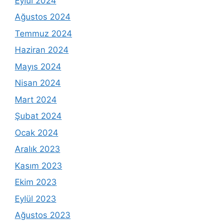
Eylül 2024
Ağustos 2024
Temmuz 2024
Haziran 2024
Mayıs 2024
Nisan 2024
Mart 2024
Şubat 2024
Ocak 2024
Aralık 2023
Kasım 2023
Ekim 2023
Eylül 2023
Ağustos 2023