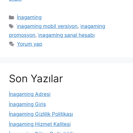
Kategoriler
İnagaming
Etiketler
i̇nagaming mobil versiyon
,
i̇nagaming
promosyon
,
i̇nagaming sanal hesabı
Yorum yap
Son Yazılar
İnagaming Adresi
İnagaming Giriş
İnagaming Gizlilik Politikası
İnagaming Hizmet Kalitesi