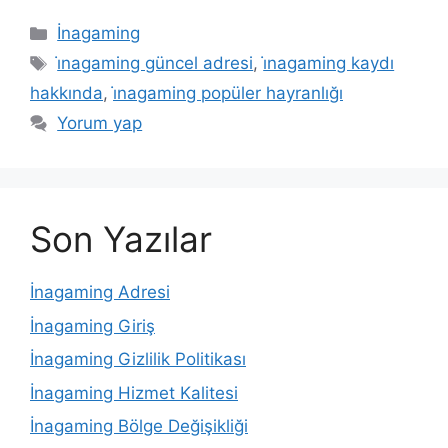
Kategoriler
İnagaming
Etiketler
i̇nagaming güncel adresi
,
i̇nagaming kaydı
hakkında
,
i̇nagaming popüler hayranlığı
Yorum yap
Son Yazılar
İnagaming Adresi
İnagaming Giriş
İnagaming Gizlilik Politikası
İnagaming Hizmet Kalitesi
İnagaming Bölge Değişikliği