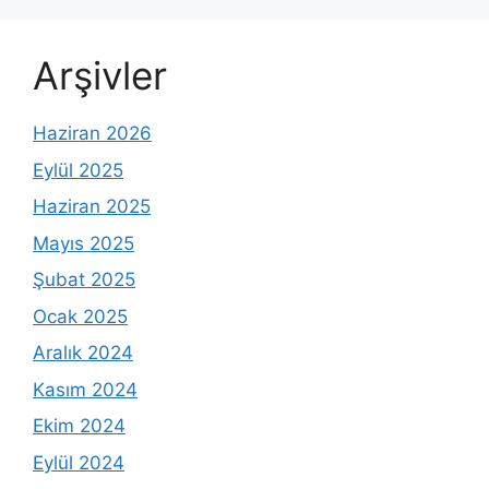
Arşivler
Haziran 2026
Eylül 2025
Haziran 2025
Mayıs 2025
Şubat 2025
Ocak 2025
Aralık 2024
Kasım 2024
Ekim 2024
Eylül 2024