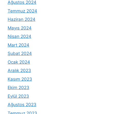
Ağustos 2024
Temmuz 2024
Haziran 2024
Mayıs 2024
Nisan 2024
Mart 2024
Şubat 2024
Ocak 2024
Aralık 2023
Kasım 2023
Ekim 2023
Eylül 2023
Ağustos 2023
Temmuz 2023