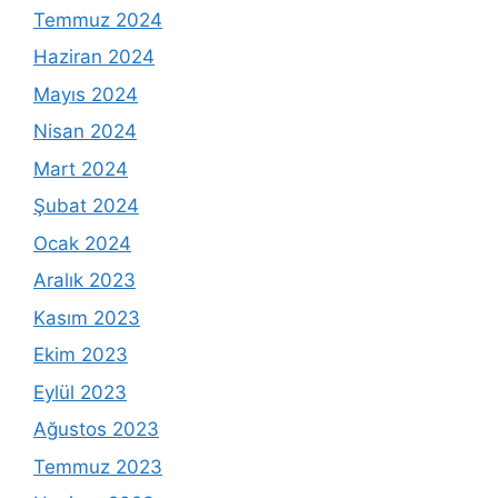
Temmuz 2024
Haziran 2024
Mayıs 2024
Nisan 2024
Mart 2024
Şubat 2024
Ocak 2024
Aralık 2023
Kasım 2023
Ekim 2023
Eylül 2023
Ağustos 2023
Temmuz 2023