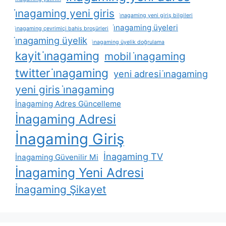
i̇nagaming yeni giris
i̇nagaming yeni giriş bilgileri
i̇nagaming üyeleri
i̇nagaming çevrimiçi bahis broşürleri
i̇nagaming üyelik
i̇nagaming üyelik doğrulama
kayit i̇nagaming
mobil i̇nagaming
twitter i̇nagaming
yeni adresi i̇nagaming
yeni giris i̇nagaming
İnagaming Adres Güncelleme
İnagaming Adresi
İnagaming Giriş
İnagaming TV
İnagaming Güvenilir Mi
İnagaming Yeni Adresi
İnagaming Şikayet