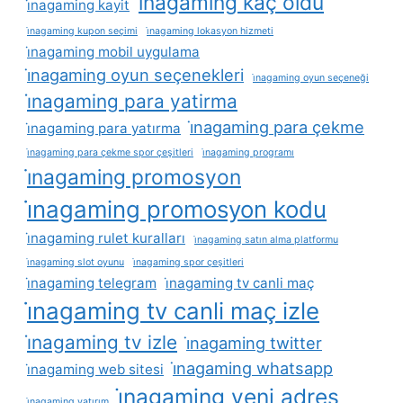
i̇nagaming kaç oldu
i̇nagaming kayit
i̇nagaming kupon seçimi
i̇nagaming lokasyon hizmeti
i̇nagaming mobil uygulama
i̇nagaming oyun seçenekleri
i̇nagaming oyun seçeneği
i̇nagaming para yatirma
i̇nagaming para çekme
i̇nagaming para yatırma
i̇nagaming para çekme spor çeşitleri
i̇nagaming programı
i̇nagaming promosyon
i̇nagaming promosyon kodu
i̇nagaming rulet kuralları
i̇nagaming satın alma platformu
i̇nagaming slot oyunu
i̇nagaming spor çeşitleri
i̇nagaming telegram
i̇nagaming tv canli maç
i̇nagaming tv canli maç izle
i̇nagaming tv izle
i̇nagaming twitter
i̇nagaming whatsapp
i̇nagaming web sitesi
i̇nagaming yeni adres
i̇nagaming yatırım