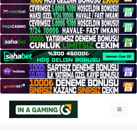
İçeriğe
atla
Menü