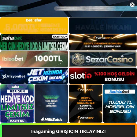
×
İnagaming GİRİŞ İÇİN TIKLAYINIZ!