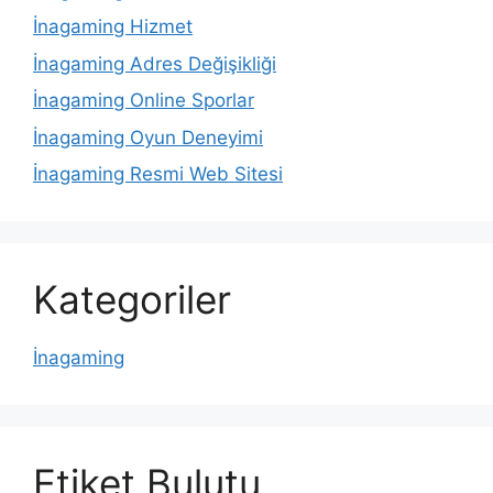
İnagaming Hizmet
İnagaming Adres Değişikliği
İnagaming Online Sporlar
İnagaming Oyun Deneyimi
İnagaming Resmi Web Sitesi
Kategoriler
İnagaming
Etiket Bulutu