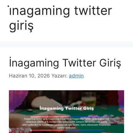
i̇nagaming twitter
giriş
İnagaming Twitter Giriş
Haziran 10, 2026
Yazarı:
admin