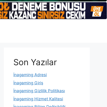
Son Yazılar
İnagaming Adresi
İnagaming Giriş
İnagaming Gizlilik Politikası
İnagaming Hizmet Kalitesi
İnagaming Bölge Değişikliği