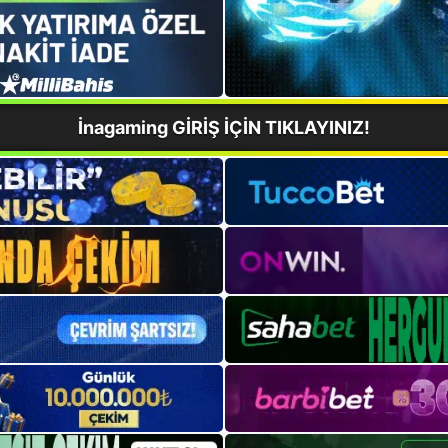
İnagaming GİRİŞ İÇİN TIKLAYINIZ!