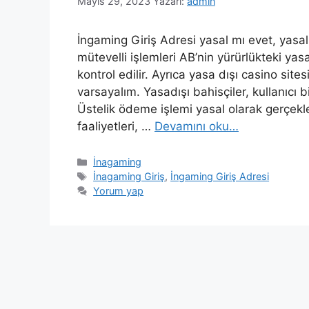
Mayıs 29, 2023
Yazarı:
admin
İngaming Giriş Adresi yasal mı evet, yasal
mütevelli işlemleri AB’nin yürürlükteki ya
kontrol edilir. Ayrıca yasa dışı casino sit
varsayalım. Yasadışı bahisçiler, kullanıcı b
Üstelik ödeme işlemi yasal olarak gerçekle
faaliyetleri, …
Devamını oku…
Kategoriler
İnagaming
Etiketler
İnagaming Giriş
,
İngaming Giriş Adresi
Yorum yap