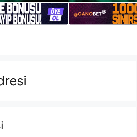
dresi
i