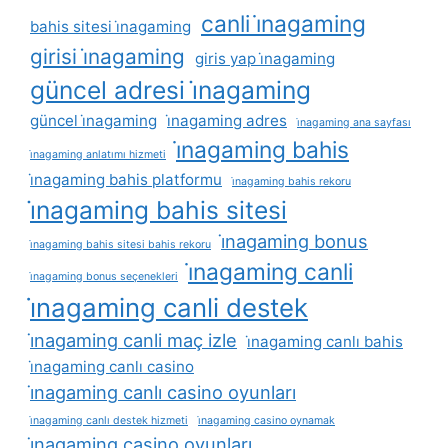
canli i̇nagaming
bahis sitesi i̇nagaming
girisi i̇nagaming
giris yap i̇nagaming
güncel adresi i̇nagaming
güncel i̇nagaming
i̇nagaming adres
i̇nagaming ana sayfası
i̇nagaming bahis
i̇nagaming anlatımı hizmeti
i̇nagaming bahis platformu
i̇nagaming bahis rekoru
i̇nagaming bahis sitesi
i̇nagaming bonus
i̇nagaming bahis sitesi bahis rekoru
i̇nagaming canli
i̇nagaming bonus seçenekleri
i̇nagaming canli destek
i̇nagaming canli maç izle
i̇nagaming canlı bahis
i̇nagaming canlı casino
i̇nagaming canlı casino oyunları
i̇nagaming canlı destek hizmeti
i̇nagaming casino oynamak
i̇nagaming casino oyunları