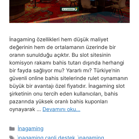
İnagaming özellikleri hem düşük maliyet
değerinin hem de ortalamanın üzerinde bir
oranın sunulduğu açıktır. Bu slot sitesinin
komisyon rakamı bahis tutarı dışında herhangi
bir fayda sağlıyor mu? Yararlı mı? Türkiye’nin
güvenli online bahis sitelerinde rulet oynamanın
büyük bir avantajı özel fiyatıdır. İnagaming slot
şirketinin onu tercih eden kullanıcıları, bahis
pazarında yüksek oranlı bahis kuponları
oynayarak …
Devamını oku…
Kategoriler
İnagaming
Etiketler
i̇nagaming canli destek
,
i̇nagaming