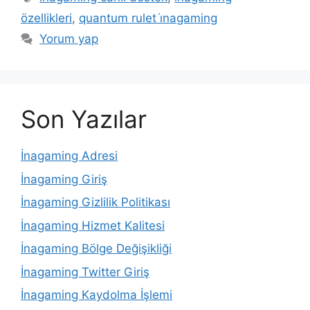
özellikleri
,
quantum rulet i̇nagaming
Yorum yap
Son Yazılar
İnagaming Adresi
İnagaming Giriş
İnagaming Gizlilik Politikası
İnagaming Hizmet Kalitesi
İnagaming Bölge Değişikliği
İnagaming Twitter Giriş
İnagaming Kaydolma İşlemi