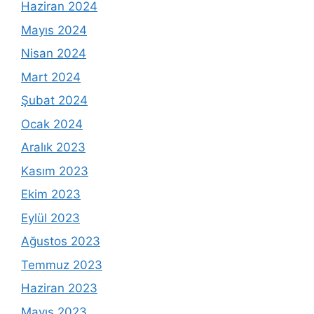
Haziran 2024
Mayıs 2024
Nisan 2024
Mart 2024
Şubat 2024
Ocak 2024
Aralık 2023
Kasım 2023
Ekim 2023
Eylül 2023
Ağustos 2023
Temmuz 2023
Haziran 2023
Mayıs 2023