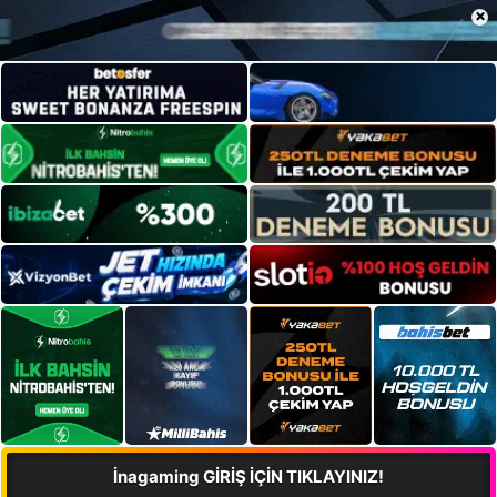
×
İnagaming GİRİŞ İÇİN TIKLAYINIZ!