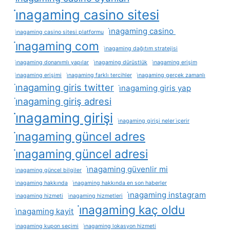
i̇nagaming casino sitesi
i̇nagaming casino
i̇nagaming casino sitesi platformu
i̇nagaming com
i̇nagaming dağıtım stratejisi
i̇nagaming donanımlı yapılar
i̇nagaming dürüstlük
i̇nagaming erişim
i̇nagaming erişimi
i̇nagaming farklı tercihler
i̇nagaming gerçek zamanlı
i̇nagaming giris twitter
i̇nagaming giris yap
i̇nagaming giriş adresi
i̇nagaming girişi
i̇nagaming girişi neler i̇çerir
i̇nagaming güncel adres
i̇nagaming güncel adresi
i̇nagaming güvenlir mi
i̇nagaming güncel bilgiler
i̇nagaming hakkında
i̇nagaming hakkında en son haberler
i̇nagaming instagram
i̇nagaming hizmeti
i̇nagaming hizmetleri
i̇nagaming kaç oldu
i̇nagaming kayit
i̇nagaming kupon seçimi
i̇nagaming lokasyon hizmeti