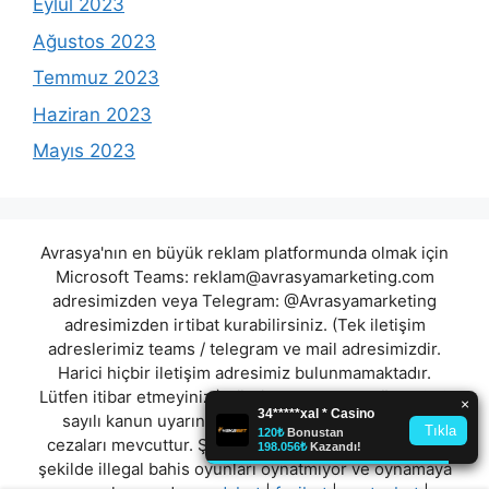
Eylül 2023
Ağustos 2023
Temmuz 2023
Haziran 2023
Mayıs 2023
Avrasya'nın en büyük reklam platformunda olmak için
Microsoft Teams:
reklam@avrasyamarketing.com
adresimizden veya Telegram: @Avrasyamarketing
adresimizden irtibat kurabilirsiniz. (Tek iletişim
adreslerimiz teams / telegram ve mail adresimizdir.
Harici hiçbir iletişim adresimiz bulunmamaktadır.
Lütfen itibar etmeyiniz.) Türkiye yasalarına göre 7258
sayılı kanun uyarınca yasa dışı bahis oynamanın
cezaları mevcuttur. Şu an bulunduğunuz site hiç bir
şekilde illegal bahis oyunları oynatmıyor ve oynamaya