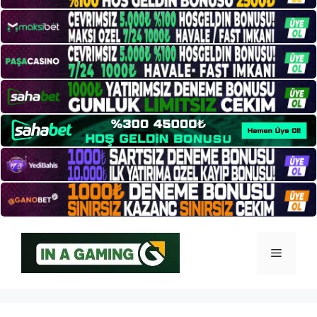
İçeriğe
atla
Menü