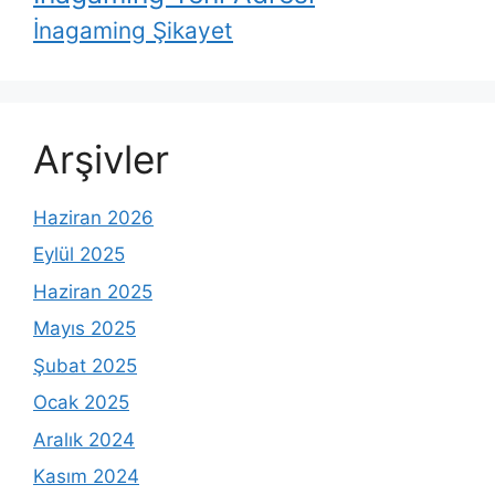
İnagaming Şikayet
Arşivler
Haziran 2026
Eylül 2025
Haziran 2025
Mayıs 2025
Şubat 2025
Ocak 2025
Aralık 2024
Kasım 2024