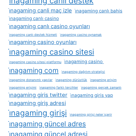
i̇nagaming canli destek
i̇nagaming canli maç izle
i̇nagaming canlı bahis
i̇nagaming canlı casino
i̇nagaming canlı casino oyunları
i̇nagaming canlı destek hizmeti
i̇nagaming casino oynamak
i̇nagaming casino oyunları
i̇nagaming casino sitesi
i̇nagaming casino
i̇nagaming casino sitesi platformu
i̇nagaming com
i̇nagaming dağıtım stratejisi
i̇nagaming donanımlı yapılar
i̇nagaming dürüstlük
i̇nagaming erişim
i̇nagaming erişimi
i̇nagaming farklı tercihler
i̇nagaming gerçek zamanlı
i̇nagaming giris twitter
i̇nagaming giris yap
i̇nagaming giriş adresi
i̇nagaming girişi
i̇nagaming girişi neler i̇çerir
i̇nagaming güncel adres
i̇nagaming güncel adresi