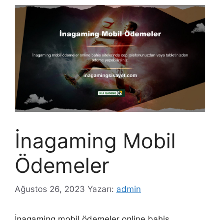
İnagaming Mobil
Ödemeler
Ağustos 26, 2023
Yazarı:
admin
İnagaming mobil ödemeler online bahis