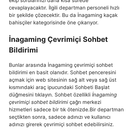
ekip sorularınızı daha kısa sürede
cevaplayacaktır. İlgili departman personeli hızlı
bir şekilde çözecektir. Bu da İnagaming kaçak
bahisçiler kategorisinde öne çıkarıyor.
İnagaming Çevrimiçi Sohbet
Bildirimi
Bunlar arasında İnagaming çevrimiçi sohbet
bildirimi en basit olanıdır. Sohbet penceresini
açmak için web sitesinin sağ alt veya sağ üst
kısmındaki araç ipucundaki Sohbeti Başlat
düğmesini tıklayın. Sohbet özellikli
İnagaming
çevrimiçi sohbet bildirimi
çağrı merkezi
hizmetleri sadece bir tık ötenizde.Bir departman
seçtikten sonra, sadece adınızı ve kullanıcı
adınızı girerek çevrimiçi sohbet edebilirsiniz.