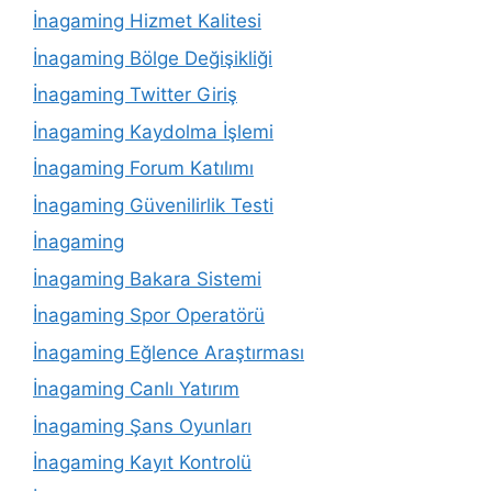
İnagaming Hizmet Kalitesi
İnagaming Bölge Değişikliği
İnagaming Twitter Giriş
İnagaming Kaydolma İşlemi
İnagaming Forum Katılımı
İnagaming Güvenilirlik Testi
İnagaming
İnagaming Bakara Sistemi
İnagaming Spor Operatörü
İnagaming Eğlence Araştırması
İnagaming Canlı Yatırım
İnagaming Şans Oyunları
İnagaming Kayıt Kontrolü