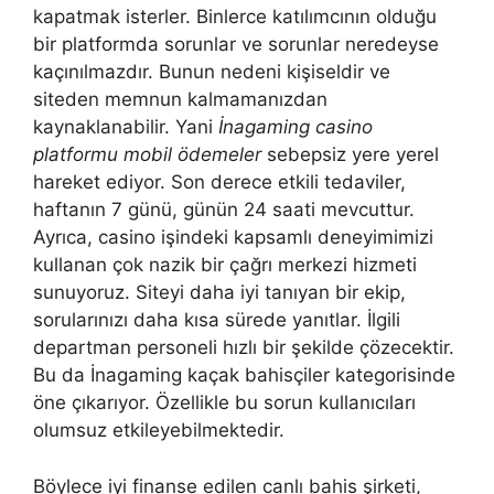
kapatmak isterler. Binlerce katılımcının olduğu
bir platformda sorunlar ve sorunlar neredeyse
kaçınılmazdır. Bunun nedeni kişiseldir ve
siteden memnun kalmamanızdan
kaynaklanabilir. Yani
İnagaming casino
platformu mobil ödemeler
sebepsiz yere yerel
hareket ediyor. Son derece etkili tedaviler,
haftanın 7 günü, günün 24 saati mevcuttur.
Ayrıca, casino işindeki kapsamlı deneyimimizi
kullanan çok nazik bir çağrı merkezi hizmeti
sunuyoruz. Siteyi daha iyi tanıyan bir ekip,
sorularınızı daha kısa sürede yanıtlar. İlgili
departman personeli hızlı bir şekilde çözecektir.
Bu da İnagaming kaçak bahisçiler kategorisinde
öne çıkarıyor. Özellikle bu sorun kullanıcıları
olumsuz etkileyebilmektedir.
Böylece iyi finanse edilen canlı bahis şirketi,