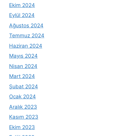
Ekim 2024
Eylül 2024
Ağustos 2024
Temmuz 2024
Haziran 2024
Mayıs 2024
Nisan 2024
Mart 2024
Şubat 2024
Ocak 2024
Aralık 2023
Kasım 2023
Ekim 2023