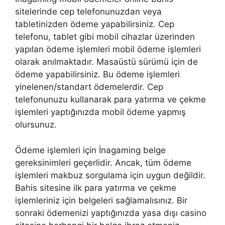
sitelerinde cep telefonunuzdan veya
tabletinizden ödeme yapabilirsiniz. Cep
telefonu, tablet gibi mobil cihazlar üzerinden
yapılan ödeme işlemleri mobil ödeme işlemleri
olarak anılmaktadır. Masaüstü sürümü için de
ödeme yapabilirsiniz. Bu ödeme işlemleri
yinelenen/standart ödemelerdir. Cep
telefonunuzu kullanarak para yatırma ve çekme
işlemleri yaptığınızda mobil ödeme yapmış
olursunuz.
Ödeme işlemleri için İnagaming belge
gereksinimleri geçerlidir. Ancak, tüm ödeme
işlemleri makbuz sorgulama için uygun değildir.
Bahis sitesine ilk para yatırma ve çekme
işlemleriniz için belgeleri sağlamalısınız. Bir
sonraki ödemenizi yaptığınızda yasa dışı casino